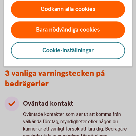
Godkänn alla cookies
Lär dig mer om hur du kan
Bara nödvändiga cookies
skydda
dig
mot
bedragarna.
Cookie-inställningar
3 vanliga varningstecken på
bedrägerier
Oväntad kontakt
Oväntade kontakter som ser ut att komma från
välkända företag, myndigheter eller någon du
känner är ett vanligt försök att lura dig. Bedragare