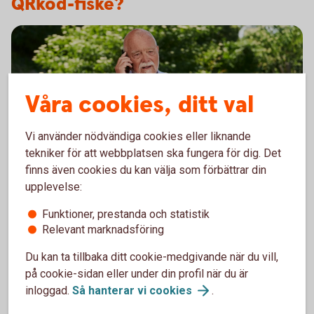
QRkod-fiske?
Våra cookies, ditt val
Vi använder nödvändiga cookies eller liknande
tekniker för att webbplatsen ska fungera för dig. Det
finns även cookies du kan välja som förbättrar din
Senior having a serious conversation on the phone
upplevelse:
Ring och anmäl bedrägeri
Funktioner, prestanda och statistik
Misstänker du att du blivit utsatt för bedrägeri? Blivit
Relevant marknadsföring
av med mobil eller säkerhetsdosa? Upptäckt något
onormalt i våra digitala tjänster? Kontakta oss direkt!
Du kan ta tillbaka ditt cookie-medgivande när du vill,
på cookie-sidan eller under din profil när du är
Anmäl bedrägeri – telefonnummer och
info
inloggad.
Så hanterar vi
cookies
.