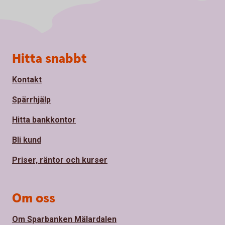
Sidfot
Hitta snabbt
Kontakt
Spärrhjälp
Hitta bankkontor
Bli kund
Priser, räntor och kurser
Om oss
Om Sparbanken Mälardalen