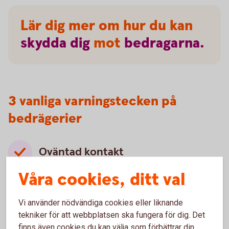
Lär dig mer om hur du kan
skydda
dig
mot
bedragarna.
3 vanliga varningstecken på
bedrägerier
Oväntad kontakt
Oväntade kontakter som ser ut att komma från
Våra cookies, ditt val
välkända företag, myndigheter eller någon du
känner är ett vanligt försök att lura dig. Bedragare
Vi använder nödvändiga cookies eller liknande
använder falska avsändare för att skapa
tekniker för att webbplatsen ska fungera för dig. Det
trovärdighet och övertyga dig.
finns även cookies du kan välja som förbättrar din