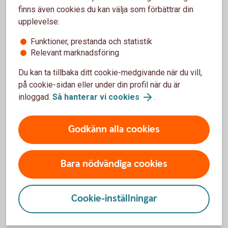
finns även cookies du kan välja som förbättrar din
Integrerat med ditt affärssystem
upplevelse:
Återrapportering via Internetbanken
Funktioner, prestanda och statistik
Enkelt att hantera stora betalningsvolymer
Relevant marknadsföring
Du kan ta tillbaka ditt cookie-medgivande när du vill,
Kontakta oss för att ansöka om tjänsten
på cookie-sidan eller under din profil när du är
inloggad.
Så hanterar vi cookies
.
Godkänn alla cookies
Så fungerar tjänsten
Råd och tips
Bara nödvändiga cookies
Pris
Cookie-inställningar
Mer information