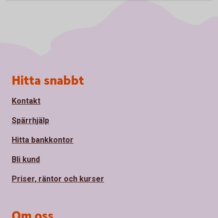
Sidfot
Hitta snabbt
Kontakt
Spärrhjälp
Hitta bankkontor
Bli kund
Priser, räntor och kurser
Om oss