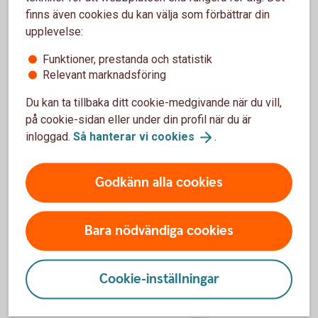
Testmiljön för ISO20022-baserade
finns även cookies du kan välja som förbättrar din
filer
upplevelse:
Funktioner, prestanda och statistik
Validex kan användas av Swedbank och
Relevant marknadsföring
sparbankernas kunder och tjänsteleverantörer för att
kontrollera att ISO 20022-meddelanden är korrekt
Du kan ta tillbaka ditt cookie-medgivande när du vill,
implementerade enligt Swedbanks ”ISO 20022
på cookie-sidan eller under din profil när du är
Message Implementation Guidelines" (MIG).
inloggad.
Så hanterar vi
cookies
.
Testmiljön för ISO20022- baserade filer -
Godkänn alla cookies
Validex
Bara nödvändiga cookies
Cookie-inställningar