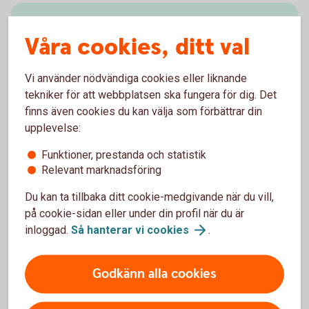
Skaffa tjänsten
Våra cookies, ditt val
Exportremburs beställs av köparen i respektive land.
Kontakta Export and Trade Finance för information
Vi använder nödvändiga cookies eller liknande
om vilka banker och länder som Swedbank
tekniker för att webbplatsen ska fungera för dig. Det
samarbetar med.
finns även cookies du kan välja som förbättrar din
upplevelse:
Skaffa tjänsten – mejla Trade Finance
Funktioner, prestanda och statistik
Relevant marknadsföring
Du kan ta tillbaka ditt cookie-medgivande när du vill,
på cookie-sidan eller under din profil när du är
Vanliga frågor och svar
inloggad.
Så hanterar vi
cookies
.
Godkänn alla cookies
När får jag betalt under en exportremburs?