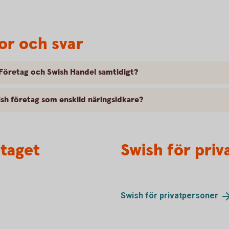
or och svar
h Företag och Swish Handel samtidigt?
ish företag som enskild näringsidkare?
etaget
Swish för pri
Swish för
privatpersoner