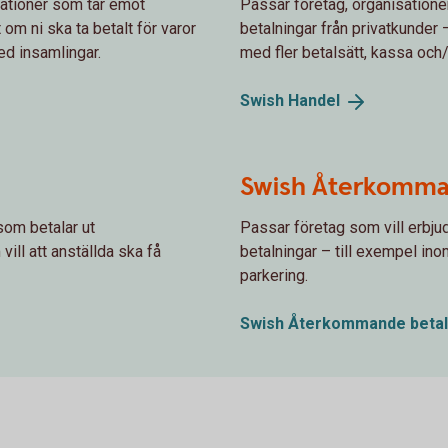
sationer som tar emot
Passar företag, organisation
 om ni ska ta betalt för varor
betalningar från privatkunder 
med insamlingar.
med fler betalsätt, kassa och/
Swish
Handel
Swish Återkomma
som betalar ut
Passar företag som vill erbj
ill att anställda ska få
betalningar – till exempel ino
parkering.
Swish Återkommande
beta