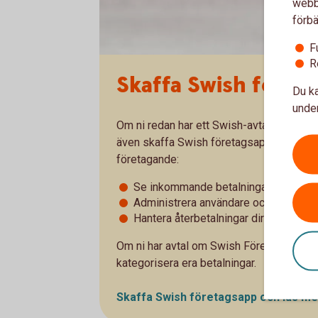
webbp
förbä
F
R
Skaffa Swish föret
Du ka
under
Om ni redan har ett Swish-avtal – Swish F
även skaffa Swish företagsapp. Med denna
företagande:
Se inkommande betalningar i realtid o
Administrera användare och fördela 
Hantera återbetalningar direkt i Swi
Om ni har avtal om Swish Företag kan ni
kategorisera era betalningar.
Skaffa Swish företagsapp och läs m