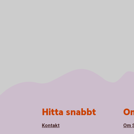
Sidfot
Hitta snabbt
Om
Kontakt
Om S