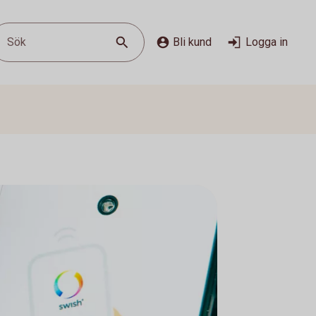
Sök
Bli kund
Logga in