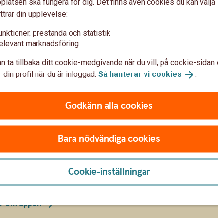
latsen ska fungera för dig. Det finns även cookies du kan välj
ttrar din upplevelse:
unktioner, prestanda och statistik
elevant marknadsföring
agsapp
n ta tillbaka ditt cookie-medgivande när du vill, på cookie-sidan 
 din profil när du är inloggad.
Så hanterar vi
cookies
.
öretag eller Swish Handel – är ett hett tips att
 får ni flera möjligheter som förenklar ert
Godkänn alla cookies
ch minska risken för bedrägerier.
Bara nödvändiga cookies
arbetspass.
sh företagsappen
 även ta betalt med QR-kod, samt tagga och
Cookie-inställningar
er om
appen