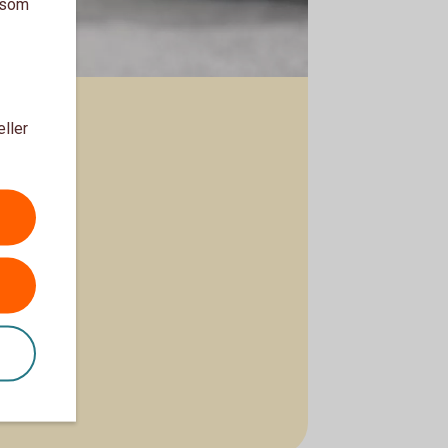
a som
eller