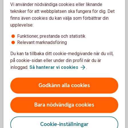
Vi använder nödvändiga cookies eller liknande
Om ni saknar "Bevaka ärenden" så lägger
tekniker för att webbplatsen ska fungera för dig. Det
behörighetsadministratören till det under
finns även cookies du kan välja som förbättrar din
Administrera/Behörighet.
upplevelse:
Välj Anslut/Inkommen Swish-betalning.
Funktioner, prestanda och statistik
Relevant marknadsföring
Du kan ta tillbaka ditt cookie-medgivande när du vill,
på cookie-sidan eller under din profil när du är
inloggad.
Så hanterar vi
cookies
.
I appen Sparbanken Företag
Logga in i appen.
Godkänn alla cookies
Gå till Inställningar.
Välj Notiser//inkommen Swish-betalning.
Bara nödvändiga cookies
Cookie-inställningar