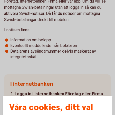
Företag, Internetbanken Firma eller vår app. Om du vill se
mottagna Swish-betalningar utan att logga in så kan du
aktivera Swish-notiser. Då får du notiser om mottagna
Swish-betalningar direkt till mobilen.
I notisen finns:
Information om belopp
Eventuellt meddelande från betalaren
Betalarens avsändarnummer delvis maskerat av
integritetsskäl
I internetbanken
Logga in i Internetbanken Företag eller Firma.
Gå till Tillval/Bevaka Ärenden.
Våra cookies, ditt val
Om ni redan har tjänsten "Bevaka ärenden" - välj
Ändra i menyn.