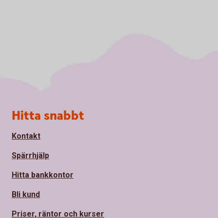
Sidfot
Hitta snabbt
Kontakt
Spärrhjälp
Hitta bankkontor
Bli kund
Priser, räntor och kurser