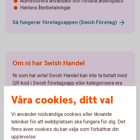
Administrera användare och fördela arbetspass
Hantera återbetalningar.
Så fungerar företagsappen (Swish
Företag)
Om ni har Swish Handel
Ni som har avtal Swish Handel kan inte ta betalt med
QR-kod i Swish företagsapp eller kategorisera era
betalningar. Men det finns flera andra fördelar:
Våra cookies, ditt val
Se inkommande betalningar i realtid
Vi använder nödvändiga cookies eller liknande
Administrera användare och fördela arbetspass
tekniker för att webbplatsen ska fungera för dig. Det
Hantera återbetalningar.
finns även cookies du kan välja som förbättrar din
upplevelse: