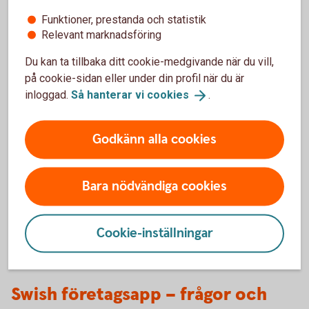
Så fungerar företagsappen (Swish
Handel)
Funktioner, prestanda och statistik
Relevant marknadsföring
Du kan ta tillbaka ditt cookie-medgivande när du vill,
på cookie-sidan eller under din profil när du är
inloggad.
Så hanterar vi
cookies
.
Varning för bedrägeri
Swish.nu varnar för en ny typ av bedrägeri där
Godkänn alla cookies
bedragare visar en falsk bekräftelsevy vid
betalningar. Rekommendationen är att skaffa Swish
Bara nödvändiga cookies
företagsapp där ni kan se inkomna betalningar i
realtid.
Cookie-inställningar
Swish företagsapp – frågor och