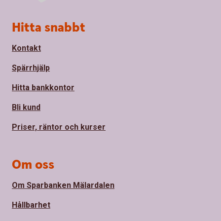
Sidfot
Hitta snabbt
Kontakt
Spärrhjälp
Hitta bankkontor
Bli kund
Priser, räntor och kurser
Om oss
Om Sparbanken Mälardalen
Hållbarhet