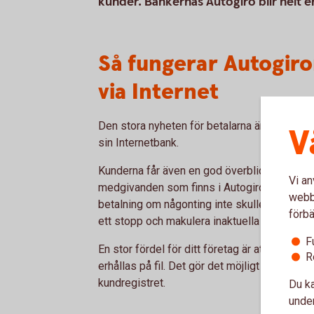
kunder. Bankernas Autogiro blir helt e
Så fungerar Autogir
via Internet
Den stora nyheten för betalarna är att de ka
V
sin Internetbank.
Kunderna får även en god överblick och kan l
Vi an
medgivanden som finns i Autogiro. Det går äve
webbp
betalning om någonting inte skulle stämma.
förbä
ett stopp och makulera inaktuella medgivan
F
En stor fördel för ditt företag är att de el
R
erhållas på fil. Det gör det möjligt att få en 
kundregistret.
Du ka
under