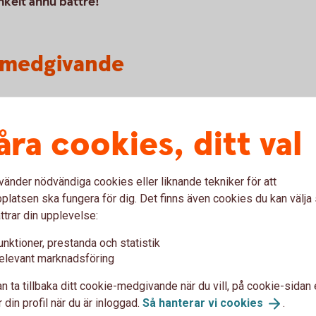
nkelt ännu bättre!
omedgivande
n teckna medgivande direkt i
åra cookies, ditt val
ätt se alla sina mottagare och
vänder nödvändiga cookies eller liknande tekniker för att
n bra att tillfälligt stoppa en
latsen ska fungera för dig. Det finns även cookies du kan välj
 Givetvis kan kunden även häva
ttrar din upplevelse:
den.
unktioner, prestanda och statistik
ektroniska medgivandena kan
elevant marknadsföring
automatisk registrering i
n ta tillbaka ditt cookie-medgivande när du vill, på cookie-sidan 
 din profil när du är inloggad.
Så hanterar vi
cookies
.