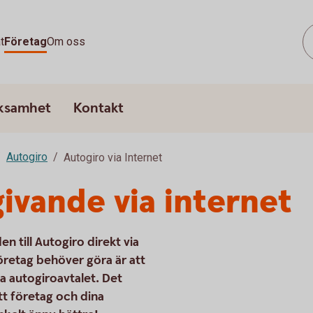
t
Företag
Om oss
rksamhet
Kontakt
Autogiro
Autogiro via Internet
vande via internet
 till Autogiro direkt via
öretag behöver göra är att
iga autogiroavtalet. Det
itt företag och dina