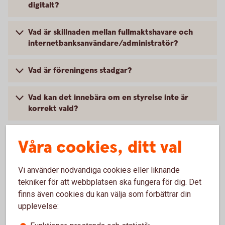
digitalt?
Vad är skillnaden mellan fullmaktshavare och
internetbanksanvändare/administratör?
Vad är föreningens stadgar?
Vad kan det innebära om en styrelse inte är
korrekt vald?
Varför behövs en företrädare gentemot
Våra cookies, ditt val
Sparbanken Mälardalen?
Vi använder nödvändiga cookies eller liknande
Vad innebär blanketten Fullmakt ideell förening
tekniker för att webbplatsen ska fungera för dig. Det
och hur ska den användas?
finns även cookies du kan välja som förbättrar din
upplevelse: