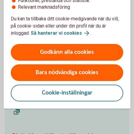
Funktioner, prestanda och statistik
Relevant marknadsföring
Behöver du hjälp?
Du kan ta tillbaka ditt cookie-medgivande när du vill,
på cookie-sidan eller under din profil när du är
inloggad.
Så hanterar vi cookies
.
Kontakta banken när du själv
har tid
Godkänn alla cookies
Digital kundtjänst
Bara nödvändiga cookies
Via vår digitala kundtjänst kan våra föreningsskunder
uträtta det mesta på egen hand – dygnet runt.
Cookie-inställningar
Ansök om att bli föreningskund
Digital kundtjänst - För befintlig föreningskund