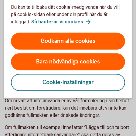
personer ska fysiskt skriva under protokollet för att intyga
Du kan ta tillbaka ditt cookie-medgivande när du vill,
att kopian stämmer överens med originalet.
på cookie-sidan eller under din profil när du är
inloggad.
Så hanterar vi
cookies
.
Fullmakt ideell förening
Blanketten Fullmakt Ideell förening är ett komplement till
Godkänn alla cookies
beslutet om företrädare.
Fullmakten tydliggör vad företrädarskapet faktiskt innebär
Bara nödvändiga cookies
mot specifikt Sparbanken Mälardalen - vilka personer som
får utföra vilka rättshandlingar med fullmakten som stöd
utan styrelsens/föreningens specifika godkännande för
Cookie-inställningar
den aktuella åtgärden.
Om ni valt att inte använda er av vår formulering i sin helhet
i ert beslut om företrädare, kan det innebära att vi inte kan
godkänna fullmakten eller önskade ändringar.
Om fullmakten till exempel innefattar ”Lägga till och ta bort
ytterligare internetbanksanvändare” ska detta göras av