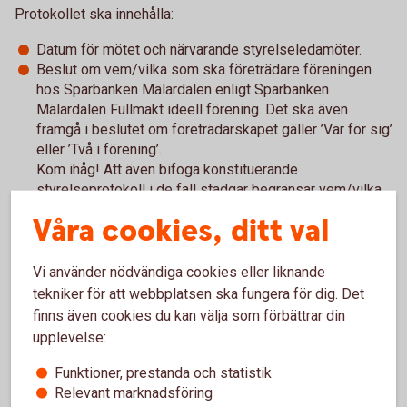
Protokollet ska innehålla:
Datum för mötet och närvarande styrelseledamöter.
Beslut om vem/vilka som ska företrädare föreningen
hos Sparbanken Mälardalen enligt Sparbanken
Mälardalen Fullmakt ideell förening. Det ska även
framgå i beslutet om företrädarskapet gäller ’Var för sig’
eller ’Två i förening’.
Kom ihåg! Att även bifoga konstituerande
styrelseprotokoll i de fall stadgar begränsar vem/vilka
som får vara företrädare.
Våra cookies, ditt val
Alla protokoll ska vara fysiskt underskrivna av mötets
ordförande och sekreterare samt justerat av mötets
utvalda justerare.
Vi använder nödvändiga cookies eller liknande
Om föreningen i stadgarna har andra bestämmelser om
tekniker för att webbplatsen ska fungera för dig. Det
vilka som ska underteckna protokoll gäller det som står
finns även cookies du kan välja som förbättrar din
i stadgarna.
upplevelse:
Kopiorna av protokollen som skickas in med ansökan ska
Funktioner, prestanda och statistik
också vara vidimerade. Det innebär att ytterligare två
Relevant marknadsföring