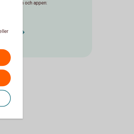
ernetbanken och appen:
tag
eller
ild
firma