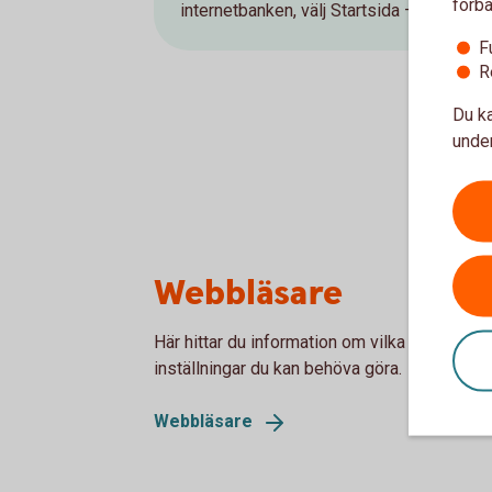
förbä
internetbanken, välj Startsida – Kontakta
F
R
Du ka
under
Webbläsare
Här hittar du information om vilka webbläsa
inställningar du kan behöva göra.
Webbläsare