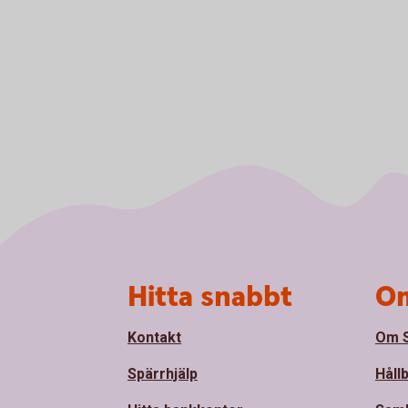
Sidfot
Hitta snabbt
Om
Kontakt
Om S
Spärrhjälp
Håll