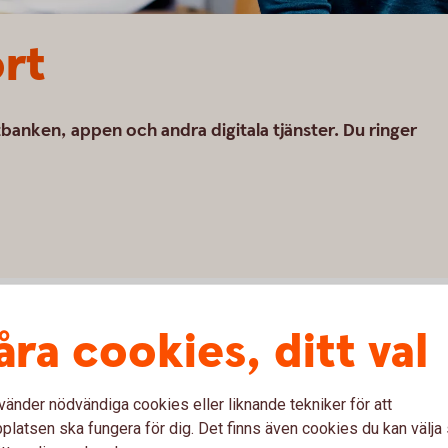
ort
tbanken, appen och andra digitala tjänster. Du ringer
åra cookies, ditt val
 oss
Frågor och s
vänder nödvändiga cookies eller liknande tekniker för att
latsen ska fungera för dig. Det finns även cookies du kan välj
du är inloggad i
Är det något du behöver hjä