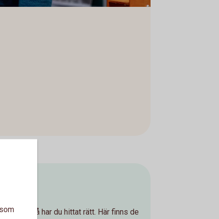
var
a som
lp med? Då har du hittat rätt. Här finns de