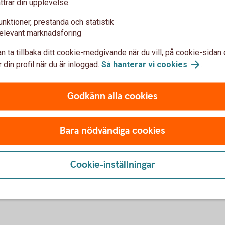
ttrar din upplevelse:
 oss i menyn.
vanligaste frågorna om int
unktioner, prestanda och statistik
Internetbanken för
före
elevant marknadsföring
n ta tillbaka ditt cookie-medgivande när du vill, på cookie-sidan 
Internetbanken för ensk
 din profil när du är inloggad.
Så hanterar vi
cookies
.
Appen för
företag
Godkänn alla cookies
Bara nödvändiga cookies
re vi rekommenderar och vilka
Cookie-inställningar