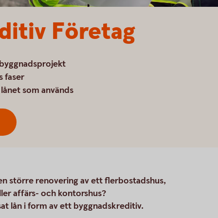
itiv Företag
t byggnadsprojekt
s faser
v lånet som används
a en större renovering av ett flerbostadshus,
ller affärs- och kontorshus?
at lån i form av ett byggnadskreditiv.