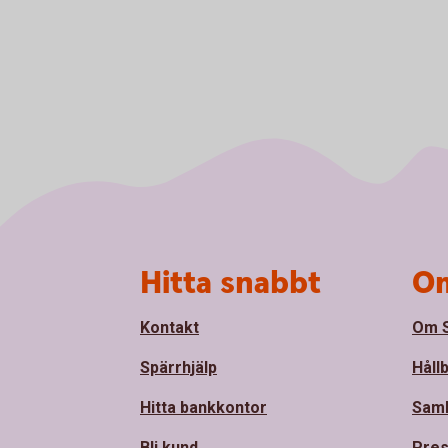
Sidfot
Hitta snabbt
Om
Kontakt
Om S
Spärrhjälp
Håll
Hitta bankkontor
Sam
Bli kund
Pre