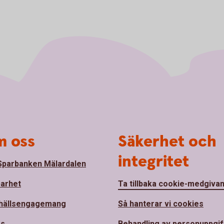
 oss
Säkerhet och
integritet
parbanken Mälardalen
barhet
Ta tillbaka cookie-medgiva
hällsengagemang
Så hanterar vi cookies
ss
Behandling av personuppgif