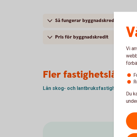
Så fungerar byggnadskredit för för
V
Pris för byggnadskredit
Vi an
webbp
förbä
Fler fastighetslån o
F
R
Lån skog- och
lantbruksfastighet
Du ka
under