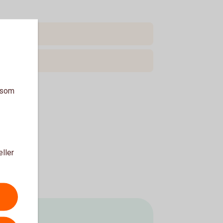
a som
eller