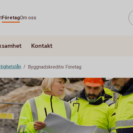
t
Företag
Om oss
rksamhet
Kontakt
tighetslån
Byggnadskreditiv Företag