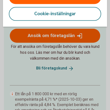
räntan är alltid individuellt satt).
26 873 kr
Cookie-inställningar
Totalt belopp
1 612 386 kr
Ansök om företagslån
För att ansöka om företagslån behöver du vara kund
hos oss. Läs mer om hur du blir kund och
välkommen med din ansökan.
Bli
företagskund
Ett lån på 1 800 000 kr med en rörlig
exempelränta på 4,71 %* (2025-10-03) ger en
effektiv ränta på 4,84 %. Exemplet beräknas med