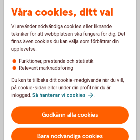
Våra cookies, ditt val
Ange om du ska gå in med kontantinsats och hur
mycket
Vi använder nödvändiga cookies eller liknande
kr
tekniker för att webbplatsen ska fungera för dig. Det
20 %
Värdet av kontantinsatsen är
finns även cookies du kan välja som förbättrar din
upplevelse:
Återbetalningstid
Funktioner, prestanda och statistik
Relevant marknadsföring
24 månader
120 månader
Du kan ta tillbaka ditt cookie-medgivande när du vill,
på cookie-sidan eller under din profil när du är
månader
inloggad.
Så hanterar vi
cookies
.
Genomsnittlig månadskostnad
inklusive exempelränta på 4,71 %
Godkänn alla cookies
(uppläggningsavgift 950 kronor och
aviavgift 0 kronor vid e-faktura,
Bara nödvändiga cookies