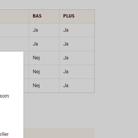
BAS
PLUS
Ja
Ja
Ja
Ja
Nej
Ja
Nej
Ja
Nej
Ja
a som
eller