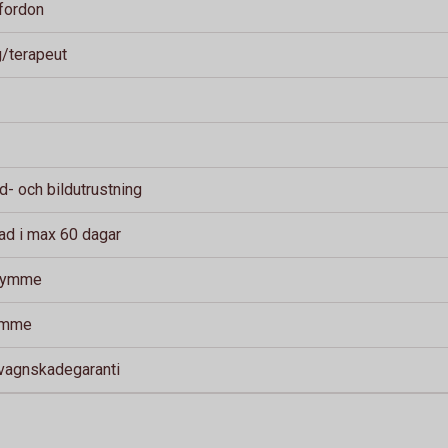
fordon
g/terapeut
ud- och bildutrustning
ad i max 60 dagar
trymme
timme
 vagnskadegaranti