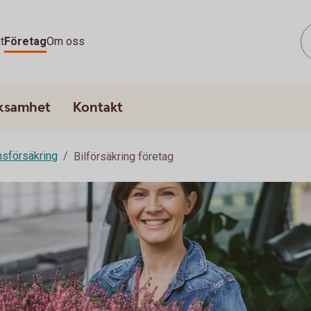
t
Företag
Om oss
rksamhet
Kontakt
sförsäkring
Bilförsäkring företag