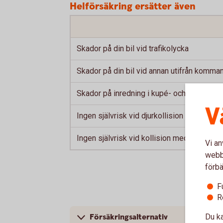
Helförsäkring ersätter även
Skador på din bil vid trafikolycka
Skador på din bil vid annan utifrån komm
Skador på inredning i kupé- och bagageu
V
Ingen självrisk vid djurkollision och skad
Ingen självrisk vid kollision med utlandsre
Vi an
webbp
förbä
F
R
Du ka
Försäkringsalternativ