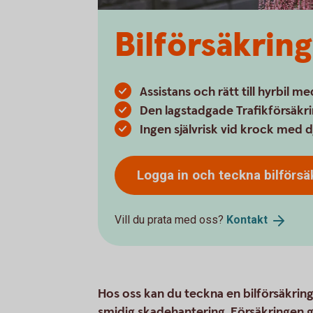
Bilförsäkrin
Assistans och rätt till hyrbil m
Den lagstadgade Trafikförsäkri
Ingen självrisk vid krock med 
Logga in och teckna
bilförsä
Vill du prata med oss?
Kontakt
Hos oss kan du teckna en bilförsäkring
smidig skadehantering. Försäkringen gäl