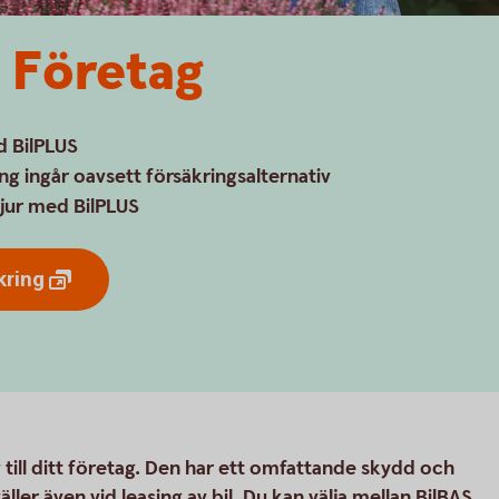
g Företag
ed BilPLUS
ng ingår oavsett försäkringsalternativ
djur med BilPLUS
kring
 till ditt företag. Den har ett omfattande skydd och
ler även vid leasing av bil. Du kan välja mellan BilBAS