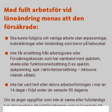
Med fullt arbetsför vid
löneändring menas att den
försäkrade:
Ska kunna fullgöra sitt vanliga arbete utan anpassningar,
inskränkningar eller lönebidrag som beror på hälsoskäl.
Inte får ersättning från arbetsgivare eller
Försäkringskassan som har samband med sjukdom,
skada eller funktionsnedsättning (t ex sjuklön,
sjukpenning, sjuk-/aktivitetsersättning – inklusive
vilande sådan).
Inte har varit helt eller delvis arbetsoförmögen i mer än
14 dagar i följd under de senaste 90 dagarna.
Om du anger uppgifter som inte är sanna eller fullständiga
kan det innebära att riskförsäkringar som är kopplade till
försäkringen inte gäller när de behöver utnyttjas. Då riskerar