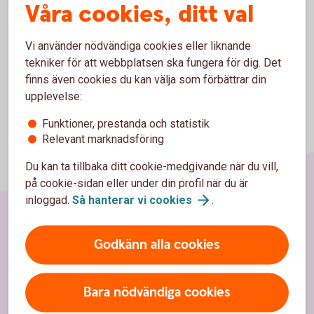
Våra cookies, ditt val
ni att betala premier för något ni inte kan använda fullt ut.
Vi använder nödvändiga cookies eller liknande
tekniker för att webbplatsen ska fungera för dig. Det
finns även cookies du kan välja som förbättrar din
upplevelse:
Funktioner, prestanda och statistik
Relevant marknadsföring
Du kan ta tillbaka ditt cookie-medgivande när du vill,
på cookie-sidan eller under din profil när du är
inloggad.
Så hanterar vi
cookies
.
Sidfot
Hitta snabbt
Godkänn alla cookies
Kontakt
Bara nödvändiga cookies
Spärrhjälp