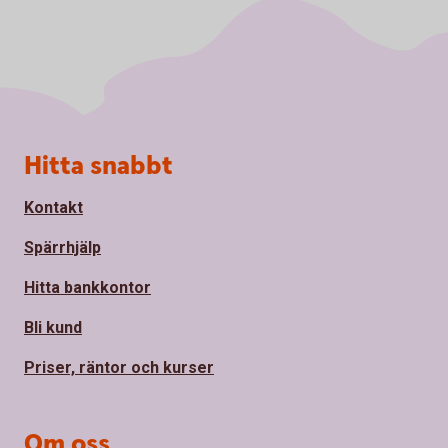
Sidfot
Hitta snabbt
Kontakt
Spärrhjälp
Hitta bankkontor
Bli kund
Priser, räntor och kurser
Om oss