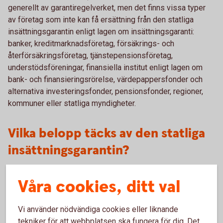
generellt av garantiregelverket, men det finns vissa typer
av företag som inte kan få ersättning från den statliga
insättningsgarantin enligt lagen om insättningsgaranti:
banker, kreditmarknadsföretag, försäkrings- och
återförsäkringsföretag, tjänstepensionsföretag,
understödsföreningar, finansiella institut enligt lagen om
bank- och finansieringsrörelse, värdepappersfonder och
alternativa investeringsfonder, pensionsfonder, regioner,
kommuner eller statliga myndigheter.
Vilka belopp täcks av den statliga
insättningsgarantin?
Insättningsgarantin ersätter kapital och ränta på
Våra cookies, ditt val
inlåningskonto upp till 1.150.000 kronor per person och
bank/institut. Alla insättningar hos en bank/institut läggs
samman för att räkna fram vilket belopp en insättare har rätt
Vi använder nödvändiga cookies eller liknande
till i relation till den banken/institutet. Om en insättare hos
tekniker för att webbplatsen ska fungera för dig. Det