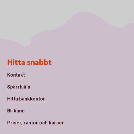
Sidfot
Hitta snabbt
Kontakt
Spärrhjälp
Hitta bankkontor
Bli kund
Priser, räntor och kurser