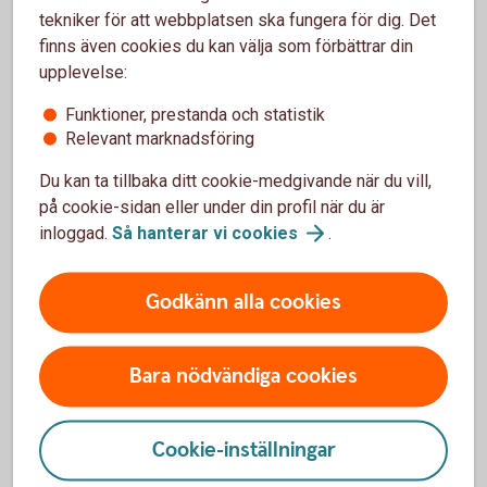
Gör kreditupplysning på nya kunder
tekniker för att webbplatsen ska fungera för dig. Det
Var tydlig med betalningsvillkor
finns även cookies du kan välja som förbättrar din
Fakturera direkt efter utfört arbete
upplevelse:
Skicka påminnelser snabbt om betalning
Funktioner, prestanda och statistik
uteblir
Relevant marknadsföring
Du kan ta tillbaka ditt cookie-medgivande när du vill,
på cookie-sidan eller under din profil när du är
inloggad.
Så hanterar vi
cookies
.
Begrepp att känna till när kunder
inte betalar
Godkänn alla cookies
Betalningspåminnelse
Bara nödvändiga cookies
En betalningspåminnelse skickas när en faktura inte
har betalats i tid. Den uppmanar kunden att betala
skulden och kan innehålla en påminnelseavgift enligt
Cookie-inställningar
gällande regler.