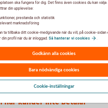
Tips!
latsen ska fungera för dig. Det finns även cookies du kan välj
ttrar din upplevelse:
unktioner, prestanda och statistik
elevant marknadsföring
n ta tillbaka ditt cookie-medgivande när du vill, på cookie-sidan 
 din profil när du är inloggad.
Så hanterar vi
cookies
.
u risken för sena betalningar
Godkänn alla cookies
under
r
rbete
Bara nödvändiga cookies
betalning uteblir
Cookie-inställningar
l när kunder inte betalar