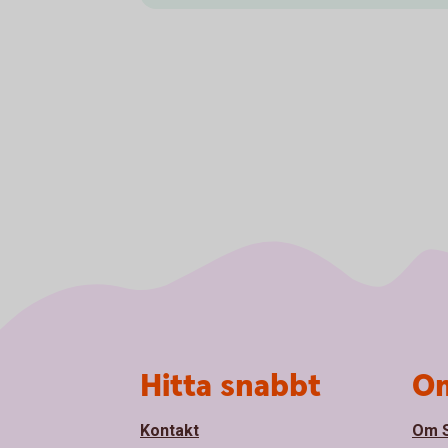
Sidfot
Hitta snabbt
Om
Kontakt
Om S