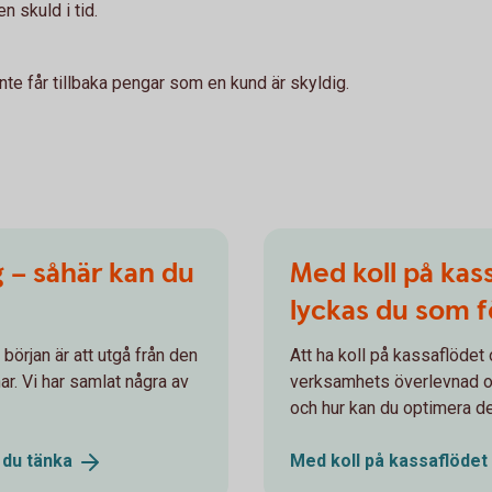
n skuld i tid.
inte får tillbaka pengar som en kund är skyldig.
g – såhär kan du
Med koll på kass
lyckas du som f
 början är att utgå från den
Att ha koll på kassaflödet 
r. Vi har samlat några av
verksamhets överlevnad oc
och hur kan du optimera 
n du
tänka
Med koll på kassaflödet 