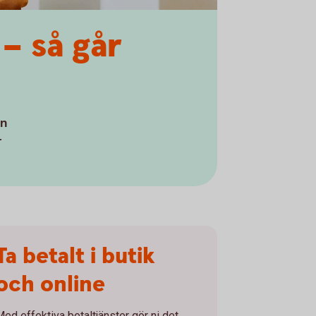
– så går
en
r
Ta betalt i butik
och online
Med effektiva betaltjänster gör ni det