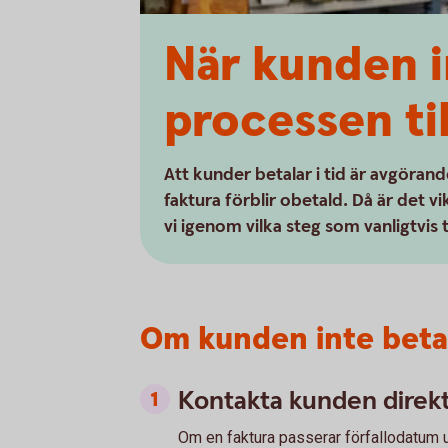
När kunden i
processen til
Att kunder betalar i tid är avgöran
faktura förblir obetald. Då är det vi
vi igenom vilka steg som vanligtvis 
Om kunden inte betal
Kontakta kunden direk
Om en faktura passerar förfallodatum uta