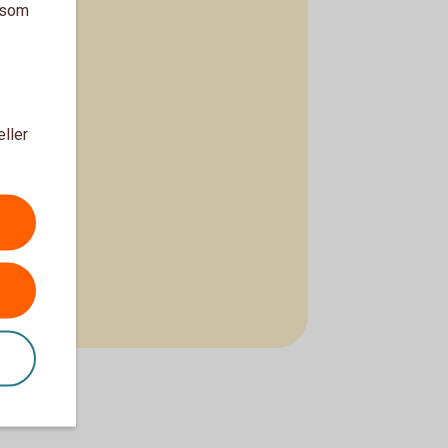
a som
eller