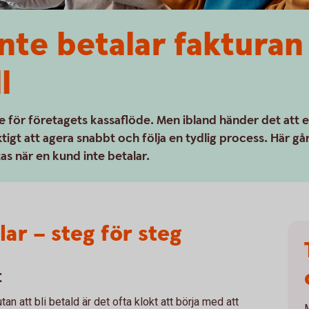
nte betalar fakturan 
l
de för företagets kassaflöde. Men ibland händer det att 
ktigt att agera snabbt och följa en tydlig process. Här gå
tas när en kund inte betalar.
ar – steg för steg
t
n att bli betald är det ofta klokt att börja med att