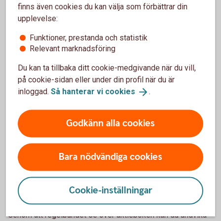
finns även cookies du kan välja som förbättrar din
upplevelse:
Vad händer om aktiebrev saknas?
Funktioner, prestanda och statistik
Om ett aktiebrev har försvunnit kan bolaget ansöka hos
Relevant marknadsföring
Bolagsverket om att det ska dödas. Det innebär att brevet
förklaras ogiltigt och att ett nytt kan utfärdas. Processen
Du kan ta tillbaka ditt cookie-medgivande när du vill,
kan ta tid och innebär en kostnad, vilket gör det extra viktigt
på cookie-sidan eller under din profil när du är
att ha kontroll över eventuella aktiebrev i bolaget.
inloggad.
Så hanterar vi
cookies
.
Ordning i aktieboken underlättar
Godkänn alla cookies
framtida affärer
Bara nödvändiga cookies
En uppdaterad och korrekt aktiebok gör det enklare att
hantera förändringar i bolaget. Den är viktig vid ägarbyten,
investeringar och finansiering, och visar tydligt vem som
Cookie-inställningar
har rättigheter i företaget.
Genom att regelbundet se över aktieboken kan du undvika