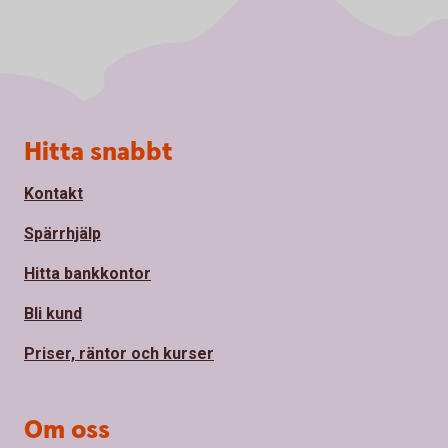
Sidfot
Hitta snabbt
Kontakt
Spärrhjälp
Hitta bankkontor
Bli kund
Priser, räntor och kurser
Om oss