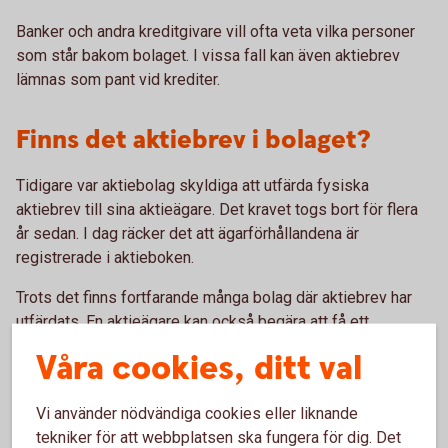
Banker och andra kreditgivare vill ofta veta vilka personer
som står bakom bolaget. I vissa fall kan även aktiebrev
lämnas som pant vid krediter.
Finns det aktiebrev i bolaget?
Tidigare var aktiebolag skyldiga att utfärda fysiska
aktiebrev till sina aktieägare. Det kravet togs bort för flera
år sedan. I dag räcker det att ägarförhållandena är
registrerade i aktieboken.
Trots det finns fortfarande många bolag där aktiebrev har
utfärdats. En aktieägare kan också begära att få ett
aktiebrev som bevis på sitt innehav.
Våra cookies, ditt val
Ett aktiebrev är ett värdepapper, och den som innehar
brevet anses normalt vara ägare till aktien. Därför är det
Vi använder nödvändiga cookies eller liknande
viktigt att veta var eventuella aktiebrev finns.
tekniker för att webbplatsen ska fungera för dig. Det