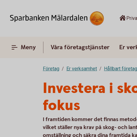
Priva
Meny
Våra företagstjänster
Er ve
Företag
Er verksamhet
Hållbart företa
Investera i s
fokus
I framtiden kommer det finnas metode
vilket ställer nya krav på skog- och lan
omställning och säkra dina framtida kas