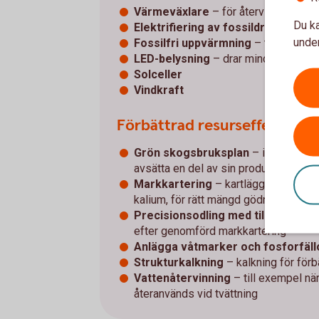
Värmeväxlare
– för återvinning av 
Du ka
Elektrifiering av fossildrivna mas
under
Fossilfri uppvärmning
– till exempe
LED-belysning
– drar mindre ström ä
Solceller
Vindkraft
Förbättrad resurseffektivite
Grön skogsbruksplan
– innebär bla
avsätta en del av sin produktiva sko
Markkartering
– kartläggning över o
kalium, för rätt mängd gödning på rätt
Precisionsodling med tillhörande d
efter genomförd markkartering
Anlägga våtmarker och fosforfäll
Strukturkalkning
– kalkning för för
Vattenåtervinning
– till exempel nä
återanvänds vid tvättning