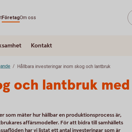
t
Företag
Om oss
rksamhet
Kontakt
gande
Hållbara investeringar inom skog och lantbruk
kog och lantbruk med 
r som mäter hur hållbar en produktionsprocess är,
tbrukares affärsmodeller. För att bidra till samhällets
saflöden har vi listat ett antal investeringar som är