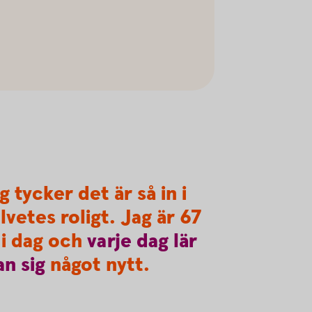
g tycker det är så in i
lvetes roligt. Jag är 67
 i dag och
varje
dag
lär
an
sig
något nytt.