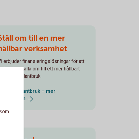
Ställ om till en mer
hållbar verksamhet
i erbjuder finansieringslösningar för att
jälpa dig ställa om till ett mer hållbart
skogs- och lantbruk.
Skog och lantbruk – mer
information
a som