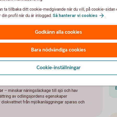
varmvatten
n ta tillbaka ditt cookie-medgivande när du vill, på cookie-sidan 
kiner
 din profil när du är inloggad.
Så hanterar vi
cookies
.
l i form av halmpanna
n ”vanliga” lampor och lysrör
v
Godkänn alla cookies
t
Bara nödvändiga cookies
nd annat att skogsägaren förbinder sig att
gsmark för naturvård
Cookie-inställningar
dlingsjordens innehåll av kväve, fosfor och
 ställe
igitala lösningar
– effektiviserar odlingen
or
– minskar näringsläckage till sjö och hav
bättring av odlingsjordens egenskaper
r diskvattnet från mjölkanläggningar sparas och