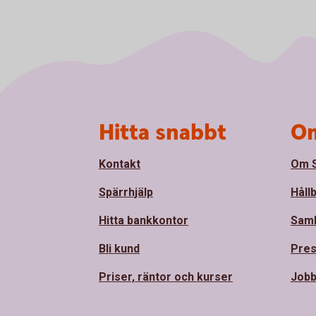
Sidfot
Hitta snabbt
Om
Kontakt
Om S
Spärrhjälp
Håll
Hitta bankkontor
Sam
Bli kund
Pre
Priser, räntor och kurser
Jobb