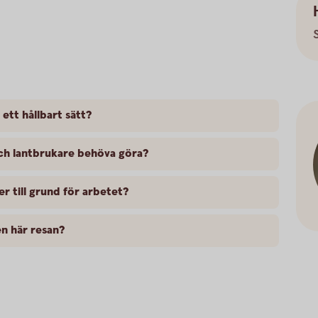
 ett hållbart sätt?
ch lantbrukare behöva göra?
er till grund för arbetet?
n här resan?