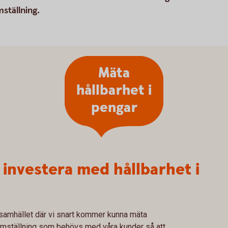
mställning.
Mäta
hållbarhet i
pengar
 investera med hållbarhet i
i samhället där vi snart kommer kunna mäta
n omställning som behövs med våra kunder så att