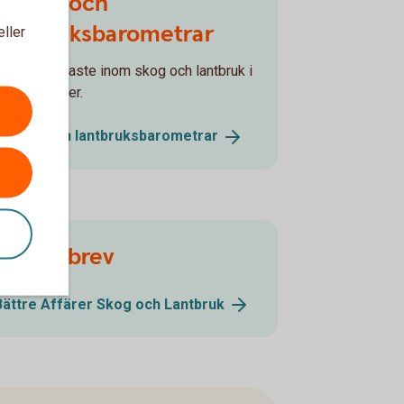
Skogs- och
lantbruksbarometrar
eller
Läs det senaste inom skog och lantbruk i
åra rapporter.
Skogs- och
lantbruksbarometrar
Nyhetsbrev
Bättre Affärer Skog och
Lantbruk