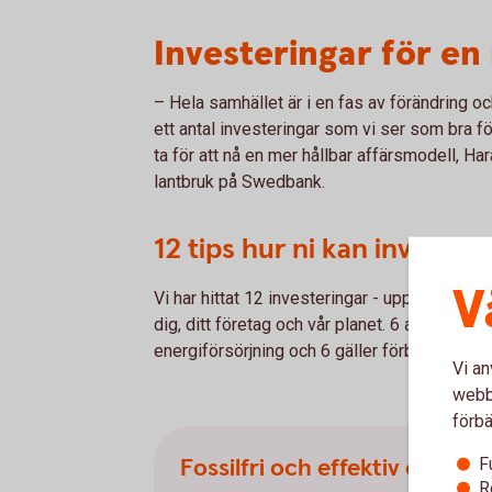
Investeringar för en
– Hela samhället är i en fas av förändring och
ett antal investeringar som vi ser som bra f
ta för att nå en mer hållbar affärsmodell, H
lantbruk på Swedbank.
12 tips hur ni kan invester
V
Vi har hittat 12 investeringar - uppdelade i
dig, ditt företag och vår planet. 6 av invester
energiförsörjning och 6 gäller förbättrad resu
Vi an
webbp
förbä
Fossilfri och effektiv energif
F
R