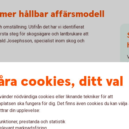
 mer hållbar affärsmodell
 omställning. Utifrån det har vi identifierat
örsta steg för skogsägare och lantbrukare att
arald Josephsson, specialist inom skog och
V
a på ett mer hållbart sätt
h
åra cookies, ditt val
 2 huvudgrupper - som kan vara bra för både
ingarna rör fossilfri och effektiv
rseffektivitet.
vänder nödvändiga cookies eller liknande tekniker för att
latsen ska fungera för dig. Det finns även cookies du kan välj
ttrar din upplevelse:
örsörjning
unktioner, prestanda och statistik
elevant marknadsföring