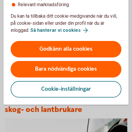
Samlar aktuella insikter om lönsamhet,
Relevant marknadsföring
investeringar och framtidstro bland svenska
skogsägare och lantbrukare.
Du kan ta tillbaka ditt cookie-medgivande när du vill,
Årets rapport visar att lönsamheten i lantbruket
på cookie-sidan eller under din profil när du är
ligger kvar på en hög nivå samtidigt som
inloggad.
Så hanterar vi cookies
.
skillnaderna mellan stora och små gårdar ökar,
där många mindre mjölkföretag nu planerar att
lägga ned sin verksamhet.
Godkänn alla cookies
Skogs- och lantbruksbarometrar
Bara nödvändiga cookies
Cookie-inställningar
Tips och inspiration för dig som
skog- och lantbrukare