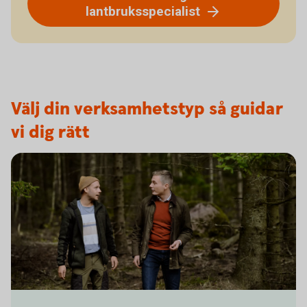
lantbruksspecialist
Välj din verksamhetstyp så guidar
vi dig rätt