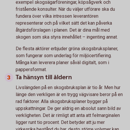
exempel skogsägarföreningar, köpsågverk och
fristående konsulter. När du väljer utförare ska du
fundera över vilka intressen leverantören
representerar och på vilket sätt det kan påverka
åtgärdsförslagen i planen. Det är dina mål med
skogen som ska styra innehållet – ingenting annat.
De flesta aktörer erbjuder gröna skogsbruksplaner,
som fungerar som underlag för miljöcertifiering.
Många kan leverera planer såväl digitalt, som i
pappersformat.
Ta hänsyn till åldern
Livslängden på en skogsbruksplan är tio år. Men hur
länge den verkligen är en trygg vägvisare beror på en
rad faktorer. Alla skogsbruksplaner bygger på
uppskattningar. De ger aldrig en absolut sann bild av
verkligheten. Det är rimligt att anta att felmarginalen
ligger runt tio procent. Det betyder att ju mer
virkesrika bestånd du har, desto större volymer kan