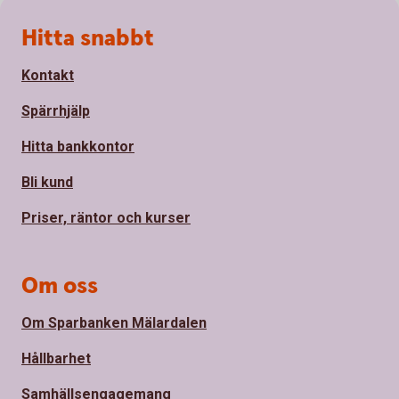
Sidfot
Hitta snabbt
Kontakt
Spärrhjälp
Hitta bankkontor
Bli kund
Priser, räntor och kurser
Om oss
Om Sparbanken Mälardalen
Hållbarhet
Samhällsengagemang