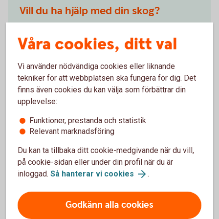
Vill du ha hjälp med din skog?
Är skogen en investering eller har du den som
Våra cookies, ditt val
hobby? Oavsett vad ger vi lösningar anpassade för
dig och din skog.
Vi använder nödvändiga cookies eller liknande
Äga skog – tips för skogsägare
tekniker för att webbplatsen ska fungera för dig. Det
finns även cookies du kan välja som förbättrar din
upplevelse:
Funktioner, prestanda och statistik
Relevant marknadsföring
Prata med våra skogs- och
Du kan ta tillbaka ditt cookie-medgivande när du vill,
lantbruksspecialister
på cookie-sidan eller under din profil när du är
inloggad.
Så hanterar vi cookies
.
Har du frågor om skogsbruksplaner eller om att äga
och investera i skog? Hör av dig till en av våra
specialister.
Godkänn alla cookies