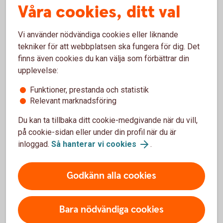
Våra cookies, ditt val
Månadsbrev 2023
Vi använder nödvändiga cookies eller liknande
tekniker för att webbplatsen ska fungera för dig. Det
Ansvarsbegränsningar
finns även cookies du kan välja som förbättrar din
upplevelse:
Detta dokument är framställt i informationssyfte och är inte
Funktioner, prestanda och statistik
avsett att vara en personlig rekommendation eller
Relevant marknadsföring
rådgivning. All information i detta dokument är sammanställt
i god tro från källor som anses vara tillförlitliga. Sparbanken
Du kan ta tillbaka ditt cookie-medgivande när du vill,
Mälardalen påtar sig dock inte något ansvar för dess
på cookie-sidan eller under din profil när du är
fullständighet eller riktighet. Du rekommenderas därför att
inloggad.
Så hanterar vi cookies
.
bilda dig din egen uppfattning och inte enbart förlita dig på
information från detta dokument. Observera att eventuella
Godkänn alla cookies
prognoser är subjektiva och baseras på den information
som finns tillgänglig just nu och kan ändras om
förutsättningarna förändras. Sparbanken Mälardalen påtar
Bara nödvändiga cookies
sig inte något ansvar för direkt eller indirekt förlust eller