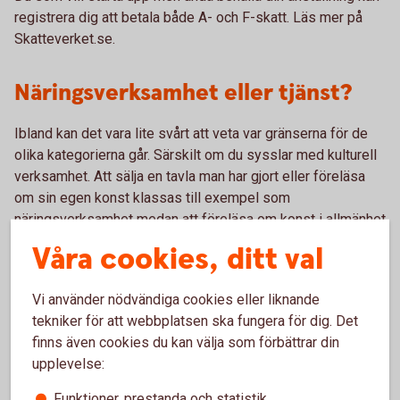
registrera dig att betala både A- och F-skatt. Läs mer på
Skatteverket.se.
Näringsverksamhet eller tjänst?
Ibland kan det vara lite svårt att veta var gränserna för de
olika kategorierna går. Särskilt om du sysslar med kulturell
verksamhet. Att sälja en tavla man har gjort eller föreläsa
om sin egen konst klassas till exempel som
näringsverksamhet medan att föreläsa om konst i allmänhet
räknas som en tjänst och ska beskattas efter det. Är du
Våra cookies, ditt val
osäker kan du alltid fråga Skatteverket.
Vi använder nödvändiga cookies eller liknande
Du som har en försäljning där
tekniker för att webbplatsen ska fungera för dig. Det
1
beskattningsunderlaget inte överstiger 80 000
finns även cookies du kan välja som förbättrar din
kronor under ett beskattningsår omfattas av
upplevelse:
befrielsen för moms. För att du ska kunna bli befriad
får ditt beskattningsunderlag inte heller ha varit mer
Funktioner, prestanda och statistik