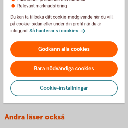
än 80 000 kronor någon gång under de två närmast
Relevant marknadsföring
föregående åren. Befrielsen är frivillig. (Från
Du kan ta tillbaka ditt cookie-medgivande när du vill,
Skatteverket)
Tillbaka
på cookie-sidan eller under din profil när du är
inloggad.
Så hanterar vi
cookies
.
Godkänn alla cookies
Starta eget företag
Ska du köpa eller starta bolag? Här ser du steg för
Bara nödvändiga cookies
steg hur du bli företagskund hos oss.
Så startar du ett företag hos
oss
Cookie-inställningar
Andra läser också