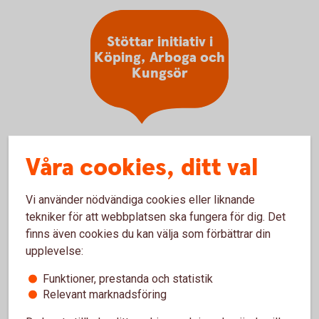
Stöttar initiativ i
Köping, Arboga och
Kungsör
Våra cookies, ditt val
Vi använder nödvändiga cookies eller liknande
Vårt samhällsengagemang
tekniker för att webbplatsen ska fungera för dig. Det
På Sparbanken Mälardalen är vi stolta över att kunna
finns även cookies du kan välja som förbättrar din
säga att varje kund bidrar till vår samhällsnytta.
upplevelse:
Genom att välja oss som din bank, är du med och
Funktioner, prestanda och statistik
stöttar lokala projekt och initiativ som gör skillnad.
Relevant marknadsföring
Tillsammans med våra ägarstiftelser investerar vi i