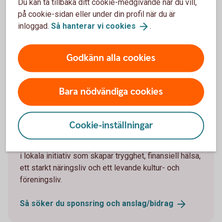
lokal och regional utveckling, föreningsliv och kultur i
Du kan ta tillbaka ditt cookie-medgivande när du vill,
de fem kommuner där vi verkar.
på cookie-sidan eller under din profil när du är
inloggad.
Så hanterar vi
cookies
.
Så gör vi skillnad
tillsammans
Godkänn alla cookies
Bara nödvändiga cookies
Sök sponsring och anslag/bidrag
Tillsammans med våra ägarstiftelser,
Cookie-inställningar
Sparbanksstiftelsen Rekarne och
Sparbanksstiftelsen Västra Mälardalen, investerar vi
i lokala initiativ som skapar trygghet, finansiell hälsa,
ett starkt näringsliv och ett levande kultur- och
föreningsliv.
Så söker du sponsring och
anslag/bidrag