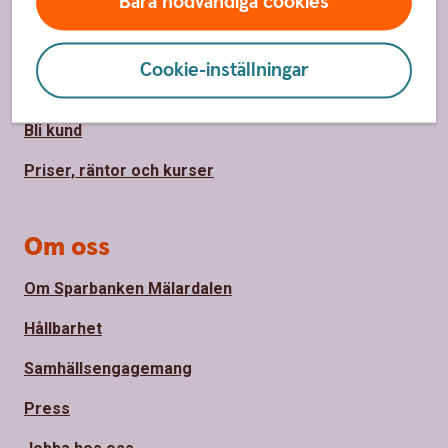
Bara nödvändiga cookies
Kontakt
Spärrhjälp
Cookie-inställningar
Hitta bankkontor
Bli kund
Priser, räntor och kurser
Om oss
Om Sparbanken Mälardalen
Hållbarhet
Samhällsengagemang
Press