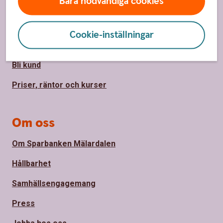
Bara nödvändiga cookies
Kontakt
Spärrhjälp
Cookie-inställningar
Hitta bankkontor
Bli kund
Priser, räntor och kurser
Om oss
Om Sparbanken Mälardalen
Hållbarhet
Samhällsengagemang
Press