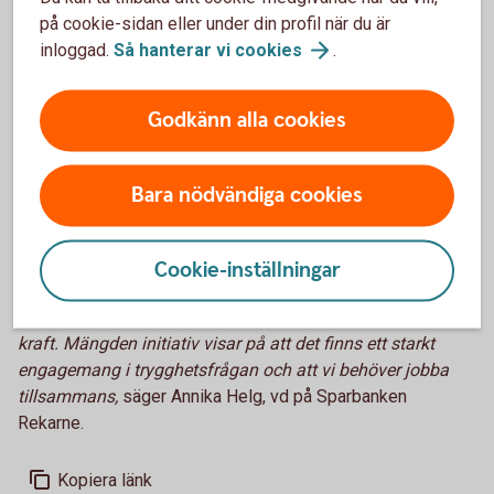
fokus på ökad trygghet.
på cookie-sidan eller under din profil när du är
Young Revolution
– Vill utbilda fler Street coacher i
inloggad.
Så hanterar vi
cookies
.
skolor för att få ut goda förebilder i områden där det
råder brist på dem. Genom att vara närvarande och
stödjande kan Street coacherna erbjuda ungdomarna
Godkänn alla cookies
den trygghet, gemenskap och kärlek som de saknar och
samtidigt ge dem möjligheten att utveckla sig själva och
inspirera andra.
Bara nödvändiga cookies
– Som lokal sparbank har vi i snart 200 år engagerat oss i
lokalsamhället och människorna som lever här.
Rekarnemiljonen går i linje med vår vision om att
Cookie-inställningar
tillsammans skapa ett tryggt och hållbart samhälle där vi
som bank med ett tydligt lokalt fokus vill vara en positiv
kraft. Mängden initiativ visar på att det finns ett starkt
engagemang i trygghetsfrågan och att vi behöver jobba
tillsammans,
säger Annika Helg, vd på Sparbanken
Rekarne.
Kopiera länk