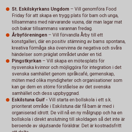
St. Eskilskyrkans Ungdom
– Vill genomföra Food
Friday för att skapa en trygg plats för barn och unga,
tillsammans med närvarande vuxna, där man lagar mat
och bakar tillsammans varannan fredag.
Årbyföreningen
– Vill förvandla Årby till ett
konstgalleri, där en positiv stämning av barns spontana,
kreativa förmåga ska övervinna de negativa och svåra
händelser som präglat området under en tid.
Pingstkyrkan
– Vill skapa en mötesplats för
nysvenska kvinnor och möjliggöra för integration i det
svenska samhället genom språkcafé, gemenskap,
möten med olika myndigheter och organisationer som
kan ge dem en större förståelse av det svenska
samhället och dess uppbyggnad.
Eskilstuna Guif -
Vill starta en bollskola i ett s.k.
prioriterat område i Eskilstuna där få barn är med i
organiserad idrott. De vill nå en ny målgrupp och ha en
bollskola i direkt anslutning till skoldagen så det inte är
beroende av skjutsande föräldrar. Det är kostnadsfritt