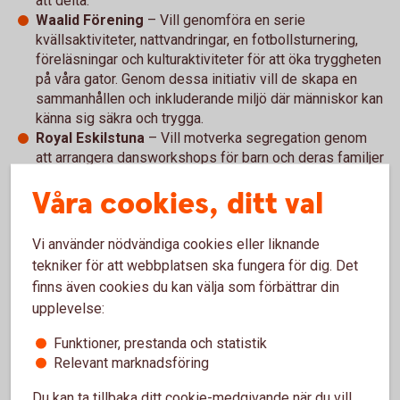
att delta.
Waalid Förening
– Vill genomföra en serie
kvällsaktiviteter, nattvandringar, en fotbollsturnering,
föreläsningar och kulturaktiviteter för att öka tryggheten
på våra gator. Genom dessa initiativ vill de skapa en
sammanhållen och inkluderande miljö där människor kan
känna sig säkra och trygga.
Royal Eskilstuna
– Vill motverka segregation genom
att arrangera dansworkshops för barn och deras familjer
i Nyfors, Årby och/eller Skiftinge. De vill erbjuda gratis,
Våra cookies, ditt val
självstärkande dans med influenser från de kulturer som
är representerade i bostadsområdena.
Nova MMA
– Vill genomföra event med provträning
Vi använder nödvändiga cookies eller liknande
tillsammans med fritidsgårdarna i socioekonomiskt
tekniker för att webbplatsen ska fungera för dig. Det
utsatta områden runt om i Eskilstuna för att motverka
finns även cookies du kan välja som förbättrar din
våld och ge insyn för gemenskap och en meningsfull
upplevelse:
fritid. Samt genomföra trygghetsvandring/nattvandring
varje månad i utsatta områden.
Funktioner, prestanda och statistik
Drömfabriken
- Vill bygga trygghet från grunden och
Relevant marknadsföring
skapa en röd linje från de allra yngsta barnen upp till 18
år. Det vill de göra genom tre konkreta satsningar med
Du kan ta tillbaka ditt cookie-medgivande när du vill,