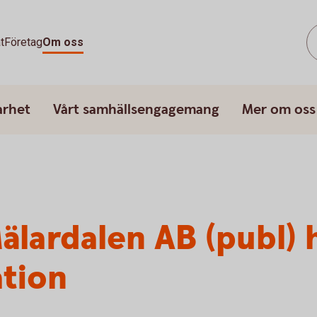
t
Företag
Om oss
arhet
Vårt samhällsengagemang
Mer om oss
lardalen AB (publ) 
ation