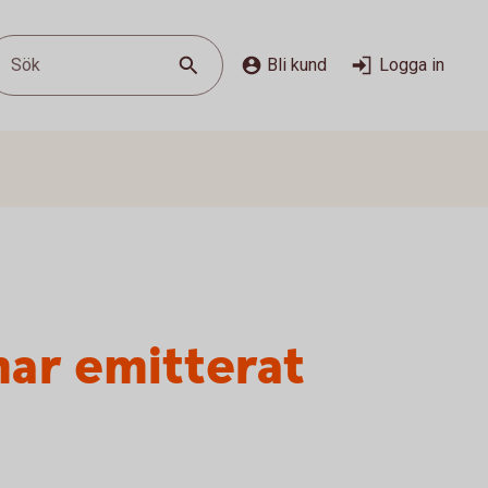
Sök
Bli kund
Logga in
har emitterat