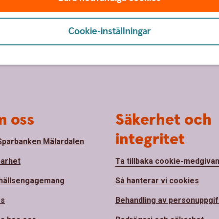
Cookie-inställningar
 oss
Säkerhet och
integritet
parbanken Mälardalen
barhet
Ta tillbaka cookie-medgiva
hällsengagemang
Så hanterar vi cookies
ss
Behandling av personuppgif