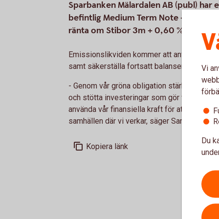
Sparbanken Mälardalen AB (publ) har e
befintlig Medium Term Note – progra
ränta om Stibor 3m + 0,60 % med kvar
V
Emissionslikviden kommer att användas till r
samt säkerställa fortsatt balanserad tillväxt 
Vi an
webbp
- Genom vår gröna obligation stärker vi vår mö
förbä
och stötta investeringar som gör verklig skil
använda vår finansiella kraft för att skapa hå
F
samhällen där vi verkar, säger Sanna Nalin,
R
Du ka
Kopiera länk
under