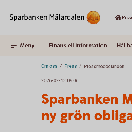
Priva
Meny
Finansiell information
Hållb
Om oss
Press
Pressmeddelanden
2026-02-13 09:06
Sparbanken Mä
ny grön oblig