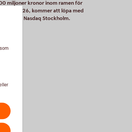
500 miljoner kronor inom ramen för
ag 2029-02-26, kommer att löpa med
 noteras på Nasdaq Stockholm.
a som
eller