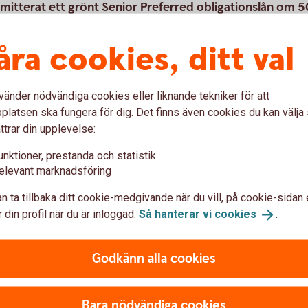
mitterat ett grönt Senior Preferred obligationslån om 
m om 6 miljarder kronor. Obligationen, med förfallod
talsvis ränteutbetalning. Obligationslånet kommer att
åra cookies, ditt val
efinansiering av befintligt obligationslån
för lokal utlåning.
vänder nödvändiga cookies eller liknande tekniker för att
latsen ska fungera för dig. Det finns även cookies du kan välj
jlighet att bidra till Mälardalens utveckling
ttrar din upplevelse:
lnad lokalt. För oss handlar det om att
llbar utveckling och framtidstro i de
unktioner, prestanda och statistik
 hållbarhetschef på Sparbanken Mälardalen.
elevant marknadsföring
n ta tillbaka ditt cookie-medgivande när du vill, på cookie-sidan 
 din profil när du är inloggad.
Så hanterar vi
cookies
.
Godkänn alla cookies
Bara nödvändiga cookies