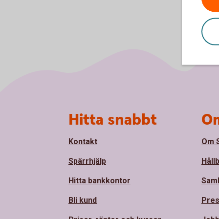
Sidfot
Hitta snabbt
Om
Kontakt
Om S
Spärrhjälp
Håll
Hitta bankkontor
Sam
Bli kund
Pre