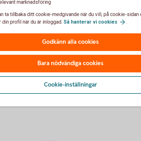
elevant marknadsföring
arbanksidén samt de Sparbanker och
dagens Sparbanken Mälardalen AB.
n ta tillbaka ditt cookie-medgivande när du vill, på cookie-sidan 
 din profil när du är inloggad.
Så hanterar vi cookies
.
illnad
Godkänn alla cookies
ten 1996 utbetalat mer än 200 miljoner
att vara, en positiv kraft i Eskilstuna och
Bara nödvändiga cookies
Cookie-inställningar
e