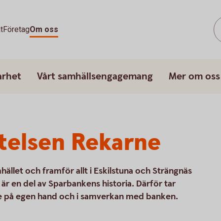
t
Företag
Om oss
arhet
Vårt samhällsengagemang
Mer om oss
telsen Rekarne
amhället och framför allt i Eskilstuna och Strängnäs
r en del av Sparbankens historia. Därför tar
både på egen hand och i samverkan med banken.