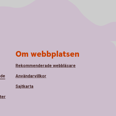
Om webbplatsen
Rekommenderade webbläsare
nde
Användarvillkor
Sajtkarta
ter