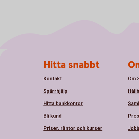
Sidfot
Hitta snabbt
Om
Kontakt
Om S
Spärrhjälp
Håll
Hitta bankkontor
Sam
Bli kund
Pre
Priser, räntor och kurser
Jobb