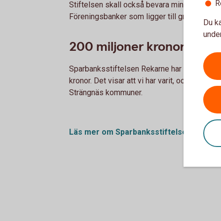
R
Stiftelsen skall också bevara minnet av sp
Föreningsbanker som ligger till grund för 
Du ka
under
200 miljoner kronor gör sk
Sparbanksstiftelsen Rekarne har sedan star
kronor. Det visar att vi har varit, och kommer 
Strängnäs kommuner.
Läs mer om Sparbanksstiftelsen Rekarn