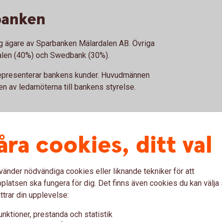
banken
g ägare av Sparbanken Mälardalen AB. Övriga
dalen (40%) och Swedbank (30%).
representerar bankens kunder. Huvudmännen
ften av ledamöterna till bankens styrelse.
åra cookies, ditt val
ken Mälardalen, som består dels av 30
AB, dels av aktier i Swedbank. Stiftelsen
ilstuna och Strängnäs kommun.
vänder nödvändiga cookies eller liknande tekniker för att
ankskapitalet ger kan bidrag lämnas till
latsen ska fungera för dig. Det finns även cookies du kan välj
ng, breddidrott och kultur inom kommunernas
ttrar din upplevelse:
unktioner, prestanda och statistik