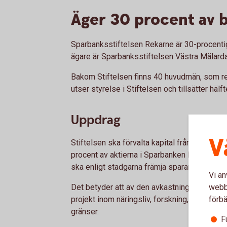
Äger 30 procent av 
Sparbanksstiftelsen Rekarne är 30-procenti
ägare är Sparbanksstiftelsen Västra Mälar
Bakom Stiftelsen finns 40 huvudmän, som 
utser styrelse i Stiftelsen och tillsätter häl
Uppdrag
V
Stiftelsen ska förvalta kapital från Sparban
procent av aktierna i Sparbanken Mälardalen 
ska enligt stadgarna främja sparandet i Esk
Vi an
Det betyder att av den avkastning som sparb
webbp
projekt inom näringsliv, forskning, utbildni
förbä
gränser.
F