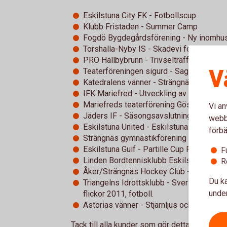
Eskilstuna City FK - Fotbollscup
Klubb Fristaden - Summer Camp
Fogdö Bygdegårdsförening - Ny inomhu
Torshälla-Nyby IS - Skadevi fotbollscup
PRO Hällbybrunn - Trivselträffar
V
Teaterföreningen sigurd - Sagornas sko
Katedralens vänner - Strängnäs domkyr
IFK Mariefred - Utveckling av innebandy
Mariefreds teaterförening Göstaf - Teat
Vi an
Jäders IF - Säsongsavslutningscup för 
webbp
Eskilstuna United - Eskilstuna United D
förbä
Strängnäs gymnastikförening - Deltaga
Eskilstuna Guif - Partille Cup P11
F
Linden Bordtennisklubb Eskilstuna - Etabl
R
Åker/Strängnäs Hockey Club - Satsning 
Du ka
Triangelns Idrottsklubb - SverigeCupen i 
under
flickor 2011, fotboll.
Astorias vänner - Stjärnljus och Romantik
Tack till alla kunder som gör detta möjligt!