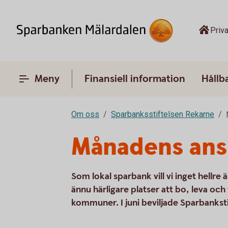
Priva
Meny
Finansiell information
Hållb
Om oss
Sparbanksstiftelsen Rekarne
Månadens ansl
Som lokal sparbank vill vi inget hellre
ännu härligare platser att bo, leva och v
kommuner. I juni beviljade Sparbankstif