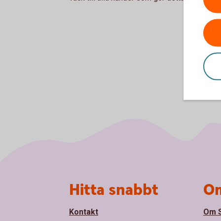
Sidfot
Hitta snabbt
Om
Kontakt
Om S