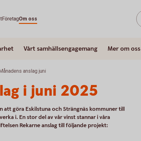
t
Företag
Om oss
arhet
Vårt samhällsengagemang
Mer om oss
Månadens anslag juni
ag i juni 2025
 än att göra Eskilstuna och Strängnäs kommuner till
erka i. En stor del av vår vinst stannar i våra
telsen Rekarne anslag till följande projekt: