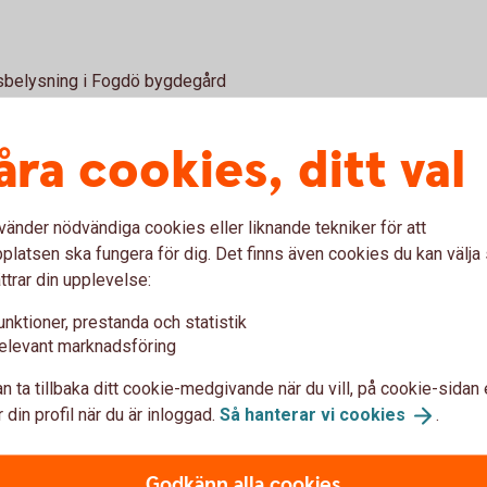
sbelysning i Fogdö bygdegård
åra cookies, ditt val
g
ka och minnesmärken
sektionen
erföreställning: En Mariefredsmans epistlar
vänder nödvändiga cookies eller liknande tekniker för att
Jäders IF P-12/13
latsen ska fungera för dig. Det finns även cookies du kan välj
FF - Akademi
ttrar din upplevelse:
nde i Wisbycupen
unktioner, prestanda och statistik
era herrlag i Pingisligan i Eskilstuna
elevant marknadsföring
på flick- och damhockey
n ta tillbaka ditt cookie-medgivande när du vill, på cookie-sidan 
Karlstad, inofficiella SM för breddlag för
 din profil när du är inloggad.
Så hanterar vi
cookies
.
Godkänn alla cookies