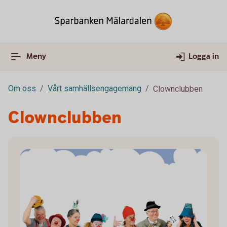
Meny
Logga in
Om oss
Vårt samhällsengagemang
Clownclubben
Clownclubben