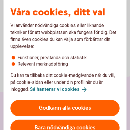
banken är engagerad.
Våra cookies, ditt val
Läs mer på Clownclubbens
hemsida
Vi använder nödvändiga cookies eller liknande
tekniker för att webbplatsen ska fungera för dig. Det
finns även cookies du kan välja som förbättrar din
upplevelse:
Funktioner, prestanda och statistik
Relevant marknadsföring
Du kan ta tillbaka ditt cookie-medgivande när du vill,
på cookie-sidan eller under din profil när du är
inloggad.
Så hanterar vi
cookies
.
Godkänn alla cookies
Sidfot
Hitta snabbt
Bara nödvändiga cookies
Kontakt