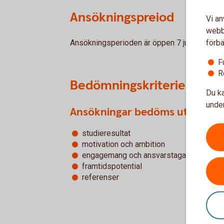
Ansökningspreiod
Vi an
webbp
förbä
Ansökningsperioden är öppen 7 juli till och
F
R
Bedömningskriterier
Du ka
under
Ansökningar bedöms utifrån:
studieresultat
motivation och ambition
engagemang och ansvarstagande
framtidspotential
referenser