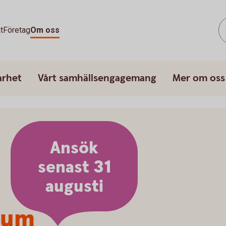
t
Företag
Om oss
arhet
Vårt samhällsengagemang
Mer om oss
Ansök
senast 31
augusti
ium