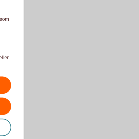
a som
eller