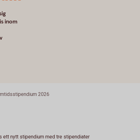
sig
is inom
av
amtidsstipendium 2026
 ett nytt stipendium med tre stipendiater