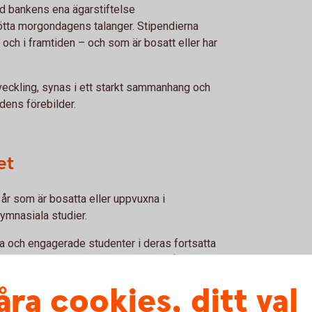
d bankens ena ägarstiftelse
tötta morgondagens talanger. Stipendierna
ag och i framtiden – och som är bosatt eller har
utveckling, synas i ett starkt sammanhang och
dens förebilder.
et
0 år som är bosatta eller uppvuxna i
ymnasiala studier.
na och engagerade studenter i deras fortsatta
delas ut under Eskilsgalan och uppgår till
20
 stipendiater ut).
åra cookies, ditt val