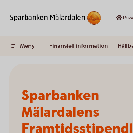
Priva
Meny
Finansiell information
Hållb
Sparbanken
Mälardalens
Framtidsstipend