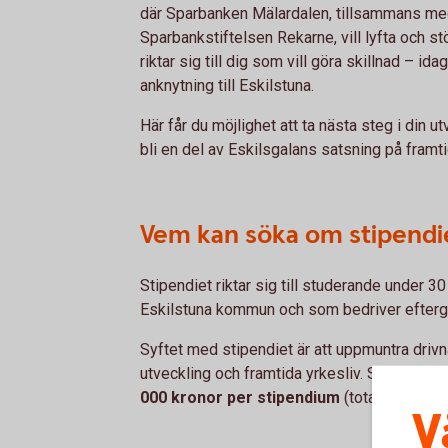
där Sparbanken Mälardalen, tillsammans me
Sparbankstiftelsen Rekarne, vill lyfta och s
riktar sig till dig som vill göra skillnad – id
anknytning till Eskilstuna.
Här får du möjlighet att ta nästa steg i din 
bli en del av Eskilsgalans satsning på framti
Vem kan söka om stipendi
Stipendiet riktar sig till studerande under 3
Eskilstuna kommun och som bedriver efterg
Syftet med stipendiet är att uppmuntra driv
utveckling och framtida yrkesliv. Stipendiet 
000 kronor per stipendium
(totalt väljs tre
V