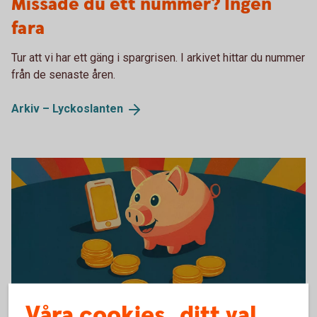
Missade du ett nummer? Ingen
fara
Tur att vi har ett gäng i spargrisen. I arkivet hittar du nummer
från de senaste åren.
Arkiv –
Lyckoslanten
Våra cookies, ditt val
Tumba bruksmuseum Lyckoslanten