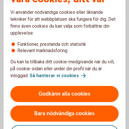
Från spargris till Swish - 100 år
med Lyckoslanten
Vi använder nödvändiga cookies eller liknande
tekniker för att webbplatsen ska fungera för dig. Det
finns även cookies du kan välja som förbättrar din
Välkommen att besöka jubileumsutställningen som handlar
upplevelse:
om barn och pengar. Den öppnar 21 februari och kan ses på
plats eller digitalt.
Funktioner, prestanda och statistik
Relevant marknadsföring
Tumba
bruksmuseum
Du kan ta tillbaka ditt cookie-medgivande när du vill,
på cookie-sidan eller under din profil när du är
inloggad.
Så hanterar vi
cookies
.
Godkänn alla cookies
Bara nödvändiga cookies