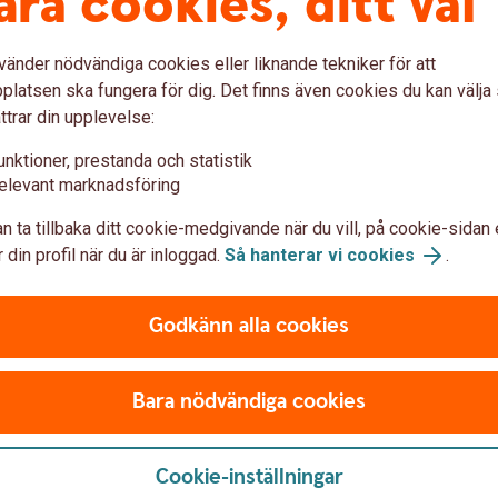
åra cookies, ditt val
tt, ersättning för reparationer under avtalets
 utländsk bank, växelbetalning eller
vänder nödvändiga cookies eller liknande tekniker för att
latsen ska fungera för dig. Det finns även cookies du kan välj
ttrar din upplevelse:
unktioner, prestanda och statistik
elevant marknadsföring
n ta tillbaka ditt cookie-medgivande när du vill, på cookie-sidan 
 din profil när du är inloggad.
Så hanterar vi cookies
.
Godkänn alla cookies
Bara nödvändiga cookies
Cookie-inställningar