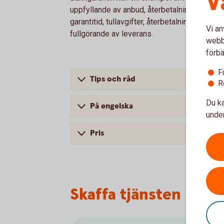
V
uppfyllande av anbud, återbetalning av försko
garantitid, tullavgifter, återbetalning av lån i
Vi an
fullgörande av leverans.
webbp
förbä
F
Tips och råd
R
Du ka
På engelska
under
Pris
Skaffa tjänsten