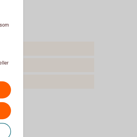
a som
eller