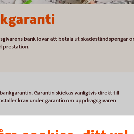
kgaranti
sgivarens bank lovar att betala ut skadeståndspengar 
d prestation.
nkgarantin. Garantin skickas vanligtvis direkt till
ställer krav under garantin om uppdragsgivaren
äkerhet vid betalning av varor eller tjänster,