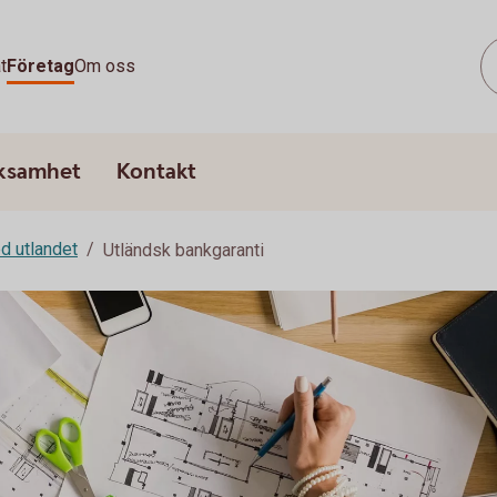
t
Företag
Om oss
rksamhet
Kontakt
d utlandet
Utländsk bankgaranti