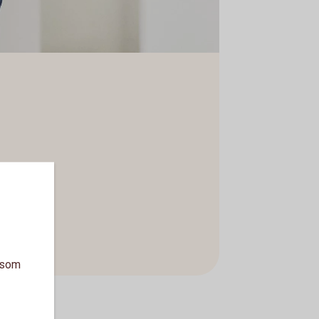
a som