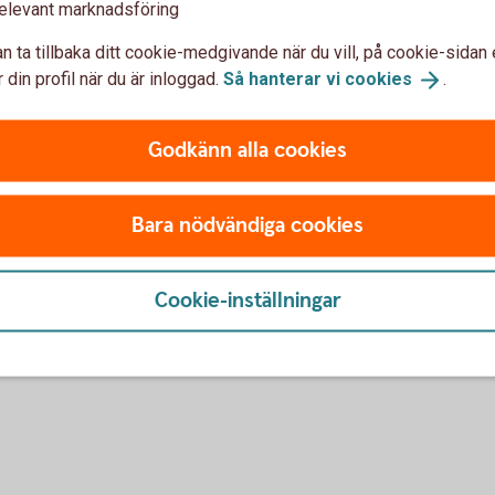
n till dina kunder underlättar betalningen. I
elevant marknadsföring
 tillgång till aktuell information om inbetalningar
n ta tillbaka ditt cookie-medgivande när du vill, på cookie-sidan 
Bankgirot.
 din profil när du är inloggad.
Så hanterar vi
cookies
.
Godkänn alla cookies
Bara nödvändiga cookies
Cookie-inställningar