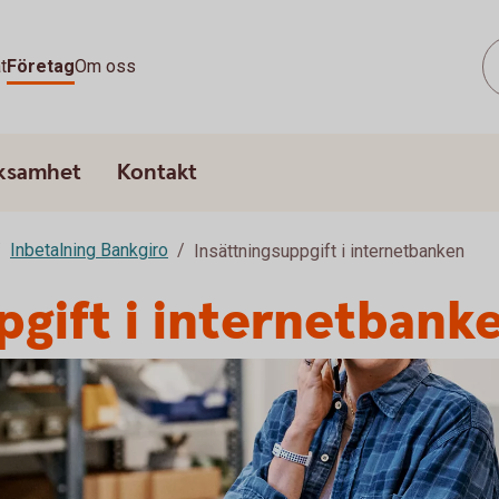
t
Företag
Om oss
rksamhet
Kontakt
Inbetalning Bankgiro
Insättningsuppgift i internetbanken
pgift i internetbank