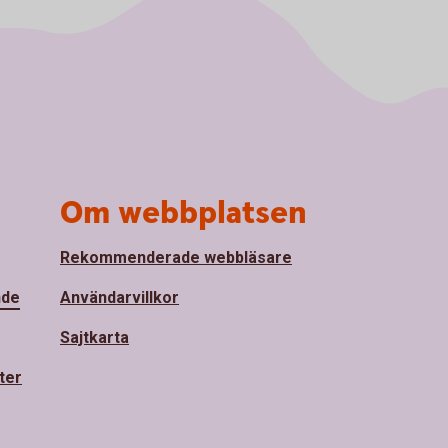
Om webbplatsen
Rekommenderade webbläsare
nde
Användarvillkor
Sajtkarta
ter