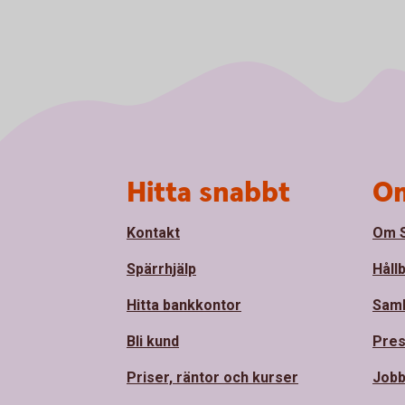
Sidfot
Hitta snabbt
Om
Kontakt
Om S
Spärrhjälp
Håll
Hitta bankkontor
Sam
Bli kund
Pre
Priser, räntor och kurser
Jobb