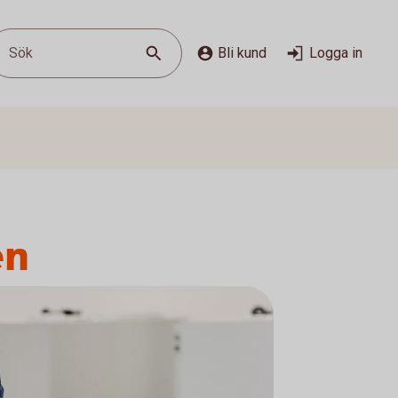
Sök
Bli kund
Logga in
en