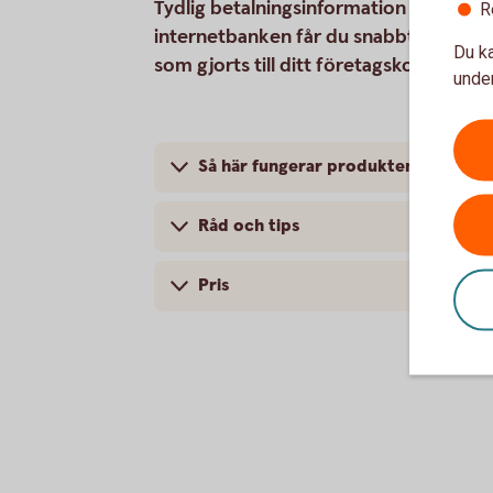
Tydlig betalningsinformation på faktura
R
internetbanken får du snabbt och enkelt
Du ka
som gjorts till ditt företagskonto via 
under
Så här fungerar produkten
Råd och tips
Pris