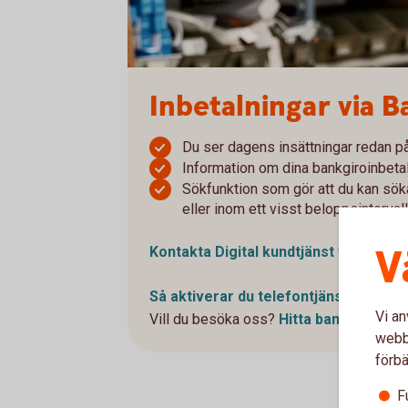
Inbetalningar via B
Du ser dagens insättningar redan 
Information om dina bankgiroinbetal
Sökfunktion som gör att du kan söka
eller inom ett visst beloppsintervall
V
Kontakta Digital kundtjänst för att sk
Så aktiverar du
telefontjänst
Vi an
Vill du besöka oss?
Hitta
bankkontor
webbp
förbä
F