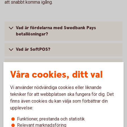
att snabbt komma igång.
Vad är fördelarna med Swedbank Pays
betallösningar?
Vad är SoftPOS?
Vad är kortinlösen?
Våra cookies, ditt val
Vi använder nödvändiga cookies eller liknande
tekniker för att webbplatsen ska fungera för dig. Det
Vill du kunna ta betalt online?
finns även cookies du kan välja som förbättrar din
upplevelse:
Möter du dina kunder via en e-handel, hemsida eller
app? Ta betalt online med de mest populära
Funktioner, prestanda och statistik
betalsätten.
Relevant marknadsföring