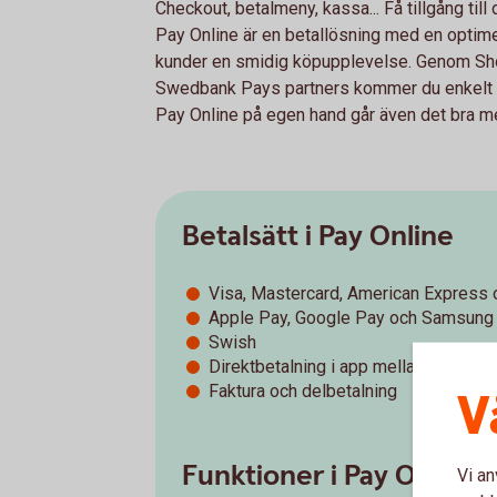
Checkout, betalmeny, kassa... Få tillgång til
Pay Online är en betallösning med en optime
kunder en smidig köpupplevelse. Genom Sh
Swedbank Pays partners kommer du enkelt igå
Pay Online på egen hand går även det bra me
Betalsätt i Pay Online
Visa, Mastercard, American Express o
Apple Pay, Google Pay och Samsung
Swish
Direktbetalning i app mellan bankkon
Faktura och delbetalning
V
Funktioner i Pay Online
Vi an