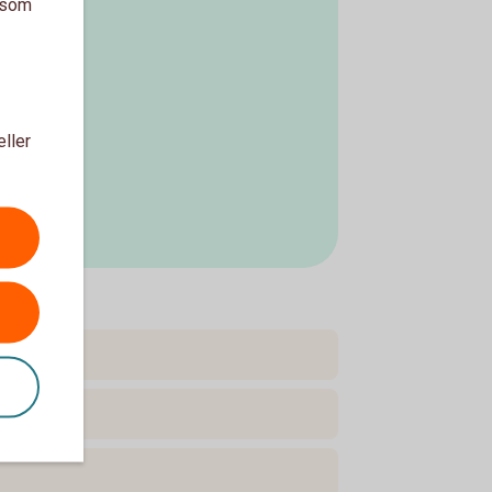
a som
eller