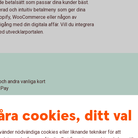
l de betalsätt som passar dina kunder bäst.
rad och intuitiv betalmeny som ger dina
opify, WooCommerce eller någon av
ng med din digitala affär. Vill du integrera
d utvecklarportalen.
ch andra vanliga kort
 Pay
ton
åra cookies, ditt val
vänder nödvändiga cookies eller liknande tekniker för att