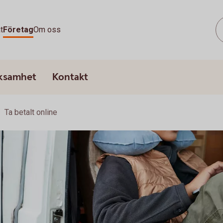
t
Företag
Om oss
rksamhet
Kontakt
Ta betalt online