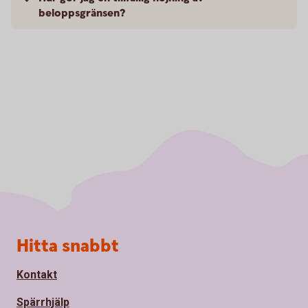
beloppsgränsen?
Sidfot
Hitta snabbt
Kontakt
Spärrhjälp