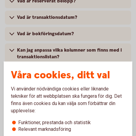
Vad är reserverat belopp?
Vad är transaktionsdatum?
Vad är bokföringsdatum?
Kan jag anpassa vilka kolumner som finns med i
transaktionslistan?
Våra cookies, ditt val
Kan jag kopiera ett urval av transaktioner i
transaktionslistan?
Vi använder nödvändiga cookies eller liknande
tekniker för att webbplatsen ska fungera för dig. Det
Kan jag skriva ut transaktionsdetaljer?
finns även cookies du kan välja som förbättrar din
upplevelse:
Kan jag se vem som har fört över pengar?
Funktioner, prestanda och statistik
Relevant marknadsföring