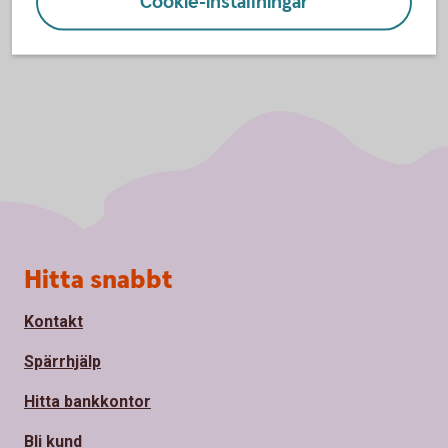
Cookie-inställningar
Sidfot
Hitta snabbt
Kontakt
Spärrhjälp
Hitta bankkontor
Bli kund