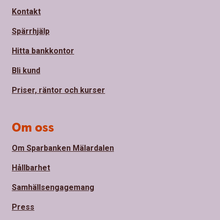
Kontakt
Spärrhjälp
Hitta bankkontor
Bli kund
Priser, räntor och kurser
Om oss
Om Sparbanken Mälardalen
Hållbarhet
Samhällsengagemang
Press