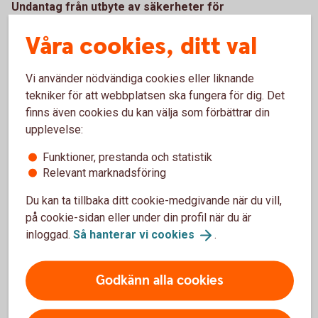
Undantag från utbyte av säkerheter för
koncerninterna bolag:
Våra cookies, ditt val
Swedbank Hypotek AB
Swedbank AS (Estland)
Vi använder nödvändiga cookies eller liknande
Swedbank AS (Lettland)
tekniker för att webbplatsen ska fungera för dig. Det
Swedbank AB (Litauen)
finns även cookies du kan välja som förbättrar din
upplevelse:
Funktioner, prestanda och statistik
Övergripande områden
Relevant marknadsföring
Du kan ta tillbaka ditt cookie-medgivande när du vill,
på cookie-sidan eller under din profil när du är
Transaktionsrapportering
inloggad.
Så hanterar vi
cookies
.
Enligt EMIR ska samtliga derivataffärer som ett
företag gör, även de som är handlade över en börs,
Godkänn alla cookies
rapporteras in till ett godkänt transaktionsregister. Vi
på Swedbank erbjuder våra kunder hjälp med denna