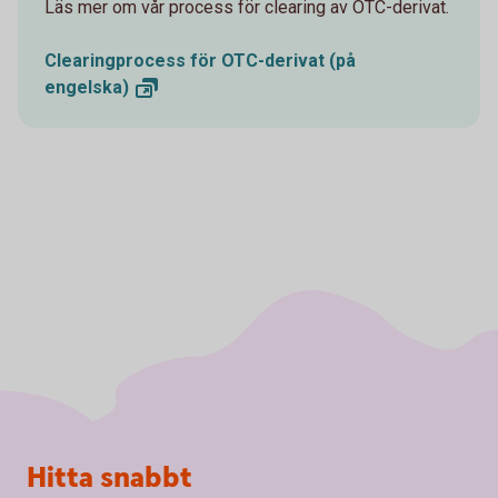
Läs mer om vår process för clearing av OTC-derivat.
Clearingprocess för OTC-derivat (på
engelska)
Sidfot
Hitta snabbt