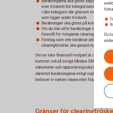
Beräkningarna ska göras separat för olik
webbp
över tröskeln blir kategoriseringen av 
förbä
i den kategorin där gränsen överskrids s
som ligger under tröskeln.
F
Beräkningen ska göras på koncernnivå.
R
Om du inte utför beräkningar enligt regel
föremål för tvingande clearing i samtliga
Du ka
Företag som inte beräknar alternativt ber
under
clearingtrösklar ska genast notifiera E
Om en icke-finansiell motpart är clearing-s
kommer också övriga hårdare EMIR-krav att gä
säkerheter och rapporteringsskyldighet, se
däremot beräkningarna enligt reglerna och 
behöver ni varken cleara eller följa övriga
ri
Gränser för clearingtröske