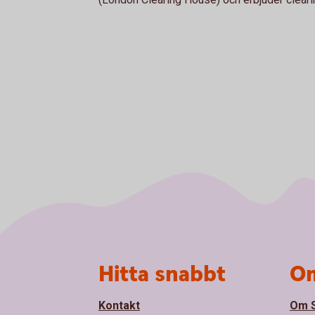
Sidfot
Hitta snabbt
Om
Kontakt
Om S