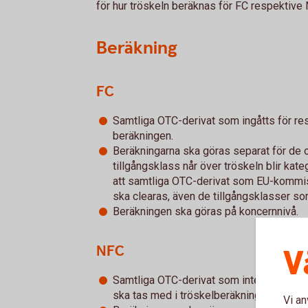
för hur tröskeln beräknas för FC respektive
Beräkning
FC
Samtliga OTC-derivat som ingåtts för res
beräkningen.
Beräkningarna ska göras separat för de o
tillgångsklass når över tröskeln blir ka
att samtliga OTC-derivat som EU-kommis
ska clearas, även de tillgångsklasser so
Beräkningen ska göras på koncernnivå.
NFC
V
Samtliga OTC-derivat som inte är gjorda 
ska tas med i tröskelberäkningen.
Vi an