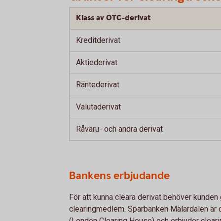
Klass av OTC-derivat
Kreditderivat
Aktiederivat
Räntederivat
Valutaderivat
Råvaru- och andra derivat
Bankens erbjudande
För att kunna cleara derivat behöver kunden
clearingmedlem. Sparbanken Mälardalen ä
(London Clearing House) och erbjuder clearin