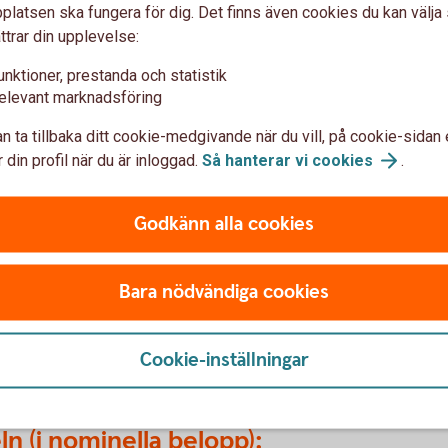
a tillgångsklasser. Om en tillgångsklass når
latsen ska fungera för dig. Det finns även cookies du kan välj
motparten NFC+ samt att samtliga OTC-derivat
ttrar din upplevelse:
ka clearas, däremot inte de tillgångsklasser
unktioner, prestanda och statistik
elevant marknadsföring
verket kommer det att medföra att du blir
 tillgångsklasser.
n ta tillbaka ditt cookie-medgivande när du vill, på cookie-sidan 
äknar och hamnar över en eller flera
 din profil när du är inloggad.
Så hanterar vi
cookies
.
SMA och Finansinspektionen.
kyldig på grund av något av ovanstående skäl
Godkänn alla cookies
lla fullt ut, bland annat krav på ställande av
transaktionsrapportering
. Utför ni
Bara nödvändiga cookies
inte överskrider nämnda tröskelbelopp
skbegränsande
åtgärder
.
Cookie-inställningar
ln (i nominella belopp):