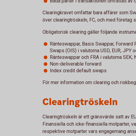
Båda parter i transaktionen omfattas av 
Clearingkravet omfattar bara affärer som S
över clearingtröskeln, FC, och med företag 
Obligatorisk clearing gäller följande instrume
Ränteswappar, Basis Swappar, Forward 
Swaps (OIS) i valutorna USD, EUR, JPY 
Ränteswappar och FRA i valutorna SEK,
Non-deliverable forward
Index credit default swaps
För mer information om clearing och riskbe
Clearingtröskeln
Clearingtröskeln är ett gränsvärde satt av EU
Finansiella och icke-finansiella motparter, 
respektive motparter vars engagemang anse