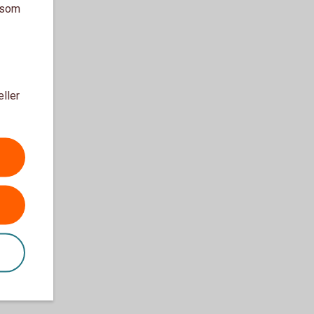
a som
eller