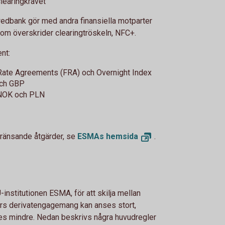
clearingkravet
wedbank gör med andra finansiella motparter
som överskrider clearingtröskeln, NFC+.
nt:
Rate Agreements (FRA) och Overnight Index
och GBP
 NOK och PLN
gränsande åtgärder, se
ESMAs
hemsida
.
-institutionen ESMA, för att skilja mellan
vars derivatengagemang kan anses stort,
s mindre. Nedan beskrivs några huvudregler