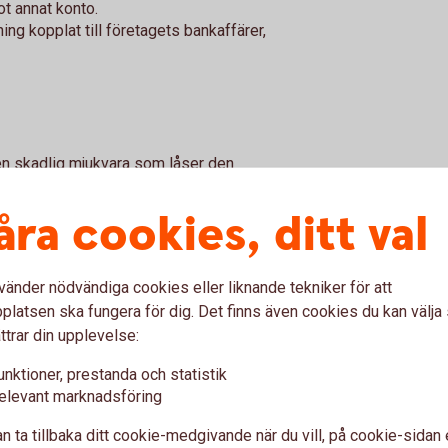
ot annat konto.
ing kopplat till företagets bankaffärer,
en skadlig mjukvara som låser den
 skickas i ett mejl som ofta ser ut att komma
everket eller något annat känt företagsnamn.
åra cookies, ditt val
ationen i en bilaga eller länk. När mjukvaran
alning för att få tillgång till sin dator igen.
vänder nödvändiga cookies eller liknande tekniker för att
latsen ska fungera för dig. Det finns även cookies du kan välj
ttrar din upplevelse:
ill att ha ordentliga antivirusprogram och gör
unktioner, prestanda och statistik
till nätet. Var uppmärksam på mejl från
elevant marknadsföring
mma länkar eller bilagor.
n ta tillbaka ditt cookie-medgivande när du vill, på cookie-sidan 