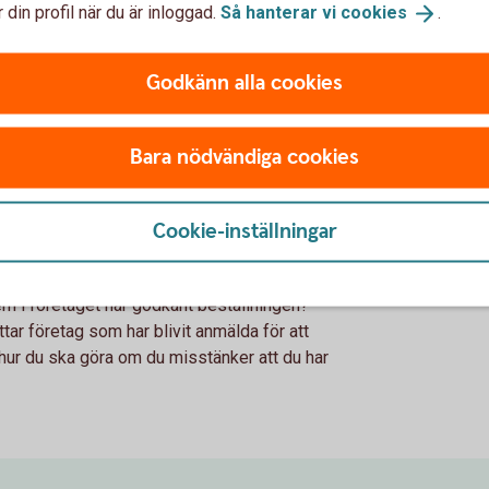
 din profil när du är inloggad.
Så hanterar vi
cookies
.
Godkänn alla cookies
betalningskrav på en vara eller tjänst som
vererad. Det kan både handla om att en
 att ni har beställt en vara eller tjänst eller
Bara nödvändiga cookies
föregående kontakt.
Cookie-inställningar
as. Var noggranna i era kontroller av fakturor
Vem i företaget har godkänt beställningen?
tar företag som har blivit anmälda för att
 hur du ska göra om du misstänker att du har