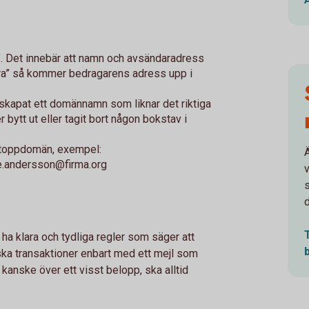
". Det innebär att namn och avsändaradress
ara” så kommer bedragarens adress upp i
skapat ett domännamn som liknar det riktiga
r bytt ut eller tagit bort någon bokstav i
 toppdomän, exempel:
ne.andersson@firma.org
ha klara och tydliga regler som säger att
ka transaktioner enbart med ett mejl som
 kanske över ett visst belopp, ska alltid