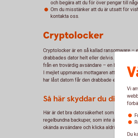
och begära att du för över pengar till någ
Om du misstänker att du är utsatt för vish
kontakta oss.
Cryptolocker
Cryptolocker är en så kallad ransomware – 
drabbades dator helt eller delvis. Mjukvaran
från en trovärdig avsändare – en bank, Skatt
V
I mejlet uppmanas mottagaren att läsa inform
har låst datorn får den drabbade ett krav på bet
Vi an
webbp
Så här skyddar du dig:
förbä
Här är det bra datorsäkerhet som gäller. Se t
F
regelbundna backuper, som inte är kopplade 
R
okända avsändare och klicka aldrig på tveksa
Du ka