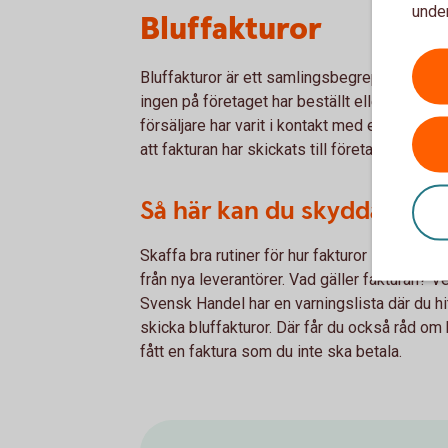
under
Bluffakturor
Bluffakturor är ett samlingsbegrepp för ett 
ingen på företaget har beställt eller fått le
försäljare har varit i kontakt med er och hävdar
att fakturan har skickats till företaget utan 
Så här kan du skydda dig:
Skaffa bra rutiner för hur fakturor ska hanter
från nya leverantörer. Vad gäller fakturan? 
Svensk Handel har en varningslista där du hit
skicka bluffakturor. Där får du också råd om
fått en faktura som du inte ska betala.