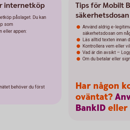
r internetköp
Tips för Mobilt 
säkerhetsdosan
netköp påslaget. Du kan
köp som
Använd aldrig e-legitim
n eller appen:
säkerhetsdosan om någo
Läs alltid texten innan 
Kontrollera vem eller vil
Vad är din avsikt – Logg
Om du betalar eller sign
Har någon ko
 nätet behöver du först
oväntat?
An
BankID
eller