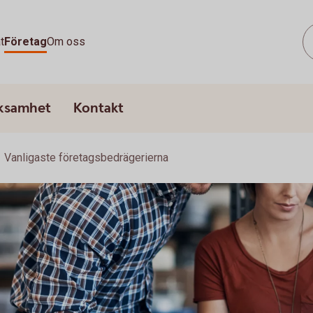
t
Företag
Om oss
rksamhet
Kontakt
Vanligaste företagsbedrägerierna