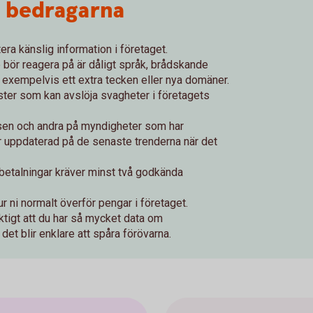
r bedragarna
tera känslig information i företaget.
bör reagera på är dåligt språk, brådskande
, exempelvis ett extra tecken eller nya domäner.
ter som kan avslöja svagheter i företagets
sen och andra på myndigheter som har
är uppdaterad på de senaste trenderna när det
la betalningar kräver minst två godkända
hur ni normalt överför pengar i företaget.
iktigt att du har så mycket data om
det blir enklare att spåra förövarna.