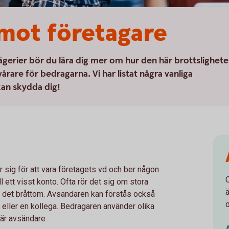
mot företagare
gerier bör du lära dig mer om hur den här brottslighet
rare för bedragarna. Vi har listat några vanliga
kan skydda dig!
r sig för att vara företagets vd och ber någon
O
ill ett visst konto. Ofta rör det sig om stora
ä
är det bråttom. Avsändaren kan förstås också
t eller en kollega. Bedragaren använder olika
 är avsändare.