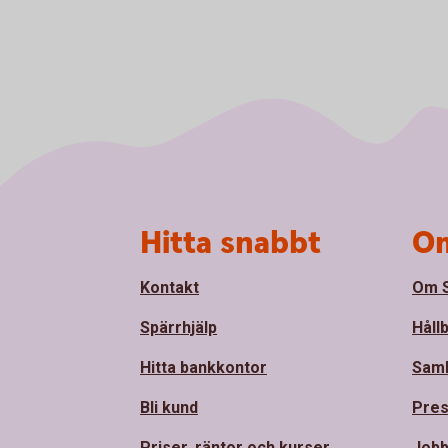
Sidfot
Hitta snabbt
Om
Kontakt
Om S
Spärrhjälp
Håll
Hitta bankkontor
Sam
Bli kund
Pre
Priser, räntor och kurser
Jobb