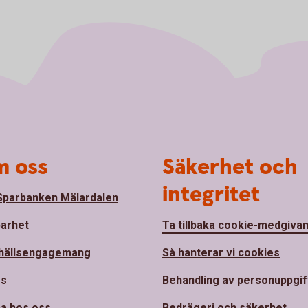
 oss
Säkerhet och
integritet
parbanken Mälardalen
barhet
Ta tillbaka cookie-medgiva
hällsengagemang
Så hanterar vi cookies
ss
Behandling av personuppgif
a hos oss
Bedrägeri och säkerhet