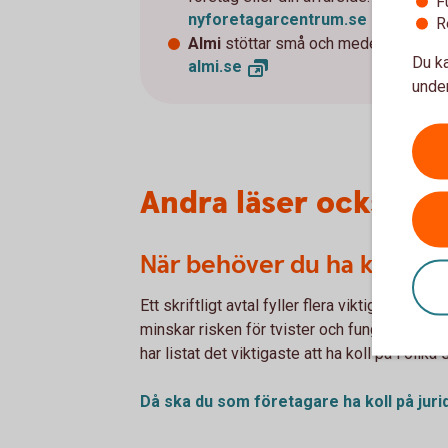
F
nyforetagarcentrum.
se
R
Almi
stöttar små och medelstora bolag
Du ka
almi.
se
under
Andra läser också
När behöver du ha koll på 
Ett skriftligt avtal fyller flera viktiga syften
minskar risken för tvister och fungerar som 
har listat det viktigaste att ha koll på i olika 
Då ska du som företagare ha koll på
juri