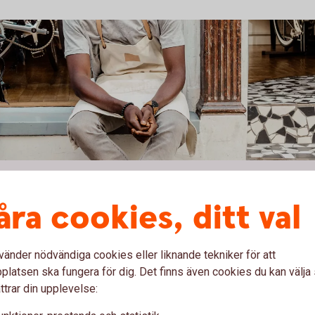
r eget?
åra cookies, ditt val
 driver företag.
r Bolagsverkets, Skatteverkets och
vänder nödvändiga cookies eller liknande tekniker för att
latsen ska fungera för dig. Det finns även cookies du kan välj
ttrar din upplevelse:
adsfri rådgivning när du behöver hjälp med ditt