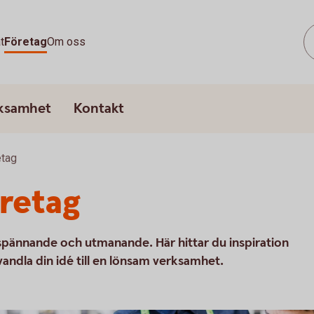
t
Företag
Om oss
rksamhet
Kontakt
etag
öretag
 spännande och utmanande. Här hittar du inspiration
vandla din idé till en lönsam verksamhet.