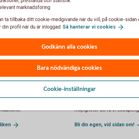
unktioner, prestanda och statistik
elevant marknadsföring
 med lån, riskkapital och affärsutveckling.
n ta tillbaka ditt cookie-medgivande när du vill, på cookie-sidan 
 din profil när du är inloggad.
Så hanterar vi
cookies
.
Godkänn alla cookies
Bara nödvändiga cookies
juridiken?
Bli din egen, vid 
Cookie-inställningar
. Det innebär en trygghet,
Har du en hobby du skulle kunna
en manual för samarbetet. Vi
affärsidé du inte är beredd at
situationer.
möjligheter att få in extrapenga
diken
Bli din egen, vid sidan
om!