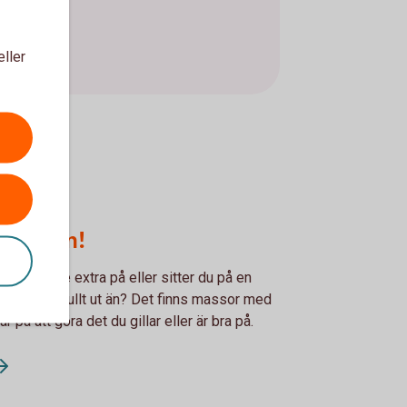
eller
sidan om!
 tjäna lite extra på eller sitter du på en
t satsa på fullt ut än? Det finns massor med
r på att göra det du gillar eller är bra på.