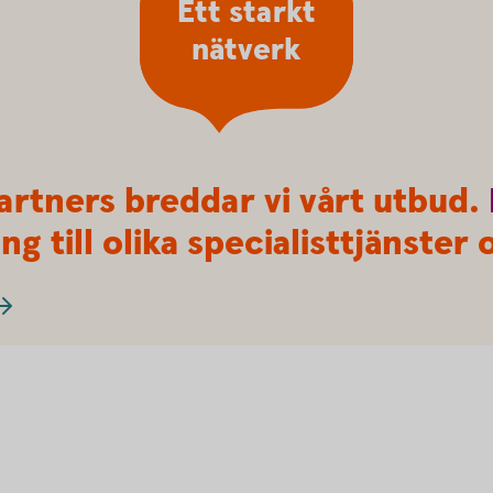
Ett starkt
nätverk
artners breddar vi vårt utbud.
ng till olika specialisttjänste