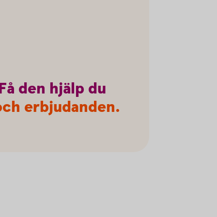
Få
den
hjälp
du
r och erbjudanden.