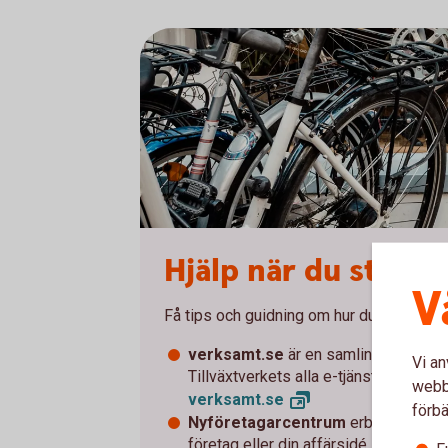
Hjälp när du starta
V
Få tips och guidning om hur du startar och
verksamt.se
är en samlingsplats fö
Vi an
Tillväxtverkets alla e-tjänster.
webbp
verksamt.
se
förbä
Nyföretagarcentrum
erbjuder kostn
företag eller din affärsidé.