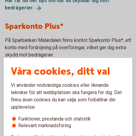
Här får du fler tips om hur du skyddar dig mot
bedrägerier.
Sparkonto Plus*
På Sparbanken Mälardalen finns kontot Sparkonto Plus*, ett
konto med fördröjning på överföringar, vilket ger dig extra
skydd mot bedrägerier.
– Sparkonto Plus* har tre dagars fördröjning på
Våra cookies, ditt val
överföringen. Du kan enkelt stoppa överföringen innan den
genomförts – det är ett bra skydd mot bedrägerier. Det är
Vi använder nödvändiga cookies eller liknande
fria uttag från kontot och du kan bara föra över pengar till
tekniker för att webbplatsen ska fungera för dig. Det
dina andra konton i banken, säger Anders.
finns även cookies du kan välja som förbättrar din
upplevelse:
Läs mer om Sparkonto Plus
här.
Funktioner, prestanda och statistik
Ring och anmäl
Relevant marknadsföring
– Skulle du bli utsatt för bedrägeriförsök – ring alltid och