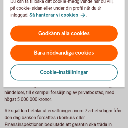
Du kan ta tillbaka ditt cookie-medgivande när du vill,
anmäl, uppmanar Anders Skepplund.
på cookie-sidan eller under din profil när du är
inloggad.
Så hanterar vi
cookies
.
Anmäl bedrägerier till Sparbanken Mälardalen och
polisen.
Godkänn alla cookies
*Kontot omfattas av insättningsgarantin
Kontot omfattas av den statliga insättningsgarantin enligt
Bara nödvändiga cookies
beslut av Riksgälden. Du som kontohavare har rätt till
ersättning för din sammanlagda kontobehållning i banken
Cookie-inställningar
med ett belopp om högst 1 150 000 kronor. Utöver det kan
du enligt lag under vissa förutsättningar få ersättning för
vissa insättningar som hänförs till vissa särskilda angivna
händelser, till exempel försäljning av privatbostad, med
högst 5 000 000 kronor.
Riksgälden betalar ut ersättningen inom 7 arbetsdagar från
den dag banken försattes i konkurs eller
Finansinspektionen beslutade att garantin ska träda in.