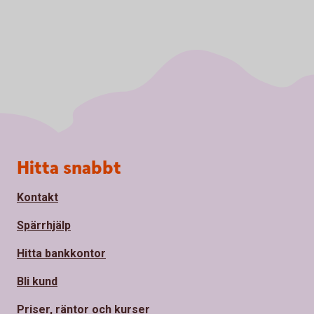
Sidfot
Hitta snabbt
Kontakt
Spärrhjälp
Hitta bankkontor
Bli kund
Priser, räntor och kurser