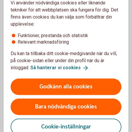
Vi använder nödvändiga cookies eller liknande
Father and son feeding the calves
tekniker för att webbplatsen ska fungera för dig. Det
Låna till skog- och lantbruksfastighet
finns även cookies du kan välja som förbättrar din
Ska ni köpa en skogs- eller lantbruksfastighet? Bygga ny
upplevelse:
eller göra en om- eller tillbyggnad på din gård? Hos oss kan
Funktioner, prestanda och statistik
du låna upp till 75 % av värdet på fastigheter, mark och
Relevant marknadsföring
byggnader.
Du kan ta tillbaka ditt cookie-medgivande när du vill,
Skog- och
lantbrukslån
på cookie-sidan eller under din profil när du är
Låna till jordbruksfastighet och
skogsfastighet
inloggad.
Så hanterar vi
cookies
.
Godkänn alla cookies
Bara nödvändiga cookies
Hållbar byggbransch
Cookie-inställningar
Hållbar byggbransch är ett branschinitiativ bland