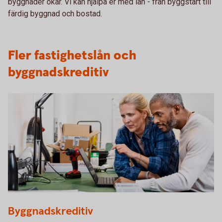
byggnader ökar. Vi kan hjälpa er med lån - från byggstart till
färdig byggnad och bostad.
Fler fastighetslån och
byggnadskreditiv
Two colleagues planning in front of a laptop
Byggnadskreditiv