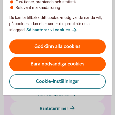
Funktioner, prestanda och statistik
Relevant marknadsföring
Du kan ta tillbaka ditt cookie-medgivande när du vill,
Ränteplaceringar
på cookie-sidan eller under din profil när du är
inloggad.
Så hanterar vi
cookies
.
Bostadsobligationer
Godkänn alla cookies
Certifikat
Bara nödvändiga cookies
FRA
Företagsobligationer
Cookie-inställningar
Realobligationer
Ränteterminer