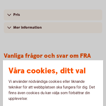
Pris
Mer information
Vanliga frågor och svar om FRA
Våra cookies, ditt val
Vem kan använda FRA’s?
Vi använder nödvändiga cookies eller liknande
Vilken löptid har FRA’s?
tekniker för att webbplatsen ska fungera för dig. Det
finns även cookies du kan välja som förbättrar din
Vilket är det lägsta beloppet som kan handlas?
upplevelse: