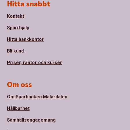
Sidfot
Hitta snabbt
Kontakt
Spärrhjälp
Hitta bankkontor
Bli kund
Priser, räntor och kurser
Om oss
Om Sparbanken Mälardalen
Hållbarhet
Samhällsengagemang