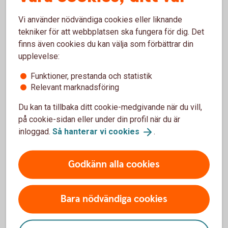
Vanliga frågor och svar om
Vi använder nödvändiga cookies eller liknande
tekniker för att webbplatsen ska fungera för dig. Det
Realobligationer
finns även cookies du kan välja som förbättrar din
upplevelse:
Vem kan köpa realräntelån?
Funktioner, prestanda och statistik
Relevant marknadsföring
Vilken är lägsta placeringsvolymen?
Du kan ta tillbaka ditt cookie-medgivande när du vill,
på cookie-sidan eller under din profil när du är
Vilka faciliteter behövs för att kunna handla?
inloggad.
Så hanterar vi
cookies
.
Godkänn alla cookies
Ränteplaceringar
Bara nödvändiga cookies
Bostadsobligationer