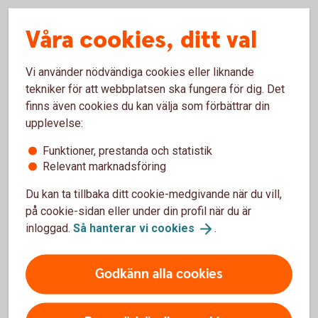
Våra cookies, ditt val
Hyra bostad (pdf)
Vi använder nödvändiga cookies eller liknande
tekniker för att webbplatsen ska fungera för dig. Det
I
finns även cookies du kan välja som förbättrar din
upplevelse:
Funktioner, prestanda och statistik
Inflation (pdf)
Relevant marknadsföring
Du kan ta tillbaka ditt cookie-medgivande när du vill,
på cookie-sidan eller under din profil när du är
K
inloggad.
Så hanterar vi
cookies
.
Godkänn alla cookies
Konjunktur (pdf)
Kryptovaluta (pdf)